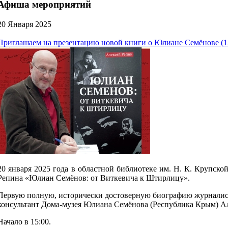
Афиша мероприятий
20 Января 2025
Приглашаем на презентацию новой книги о Юлиане Семёнове (1
20 января 2025 года в областной библиотеке им. Н. К. Крупск
Репина «Юлиан Семёнов: от Виткевича к Штирлицу».
Первую полную, исторически достоверную биографию журналиста
консультант Дома-музея Юлиана Семёнова (Республика Крым) А
Начало в 15:00.