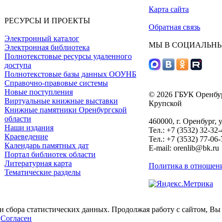
Карта сайта
РЕСУРСЫ И ПРОЕКТЫ
Обратная связь
Электронный каталог
МЫ В СОЦИАЛЬНЫ
Электронная библиотека
Полнотекстовые ресурсы удаленного
доступа
Полнотекстовые базы данных ООУНБ
Справочно-правовые системы
Новые поступления
© 2026 ГБУК Оренбур
Виртуальные книжные выставки
Крупской
Книжные памятники Оренбургской
области
460000, г. Оренбург, 
Наши издания
Тел.: +7 (3532) 32-32
Краеведение
Тел.: +7 (3532) 77-06
Календарь памятных дат
E-mail: orenlib@bk.ru
Портал библиотек области
Литературная карта
Политика в отношен
Тематические разделы
и сбора статистических данных. Продолжая работу с сайтом, Вы
.
Согласен