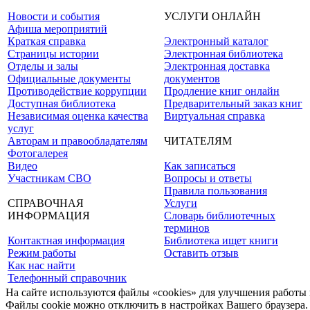
Новости и события
УСЛУГИ ОНЛАЙН
Афиша мероприятий
Краткая справка
Электронный каталог
Страницы истории
Электронная библиотека
Отделы и залы
Электронная доставка
Официальные документы
документов
Противодействие коррупции
Продление книг онлайн
Доступная библиотека
Предварительный заказ книг
Независимая оценка качества
Виртуальная справка
услуг
Авторам и правообладателям
ЧИТАТЕЛЯМ
Фотогалерея
Видео
Как записаться
Участникам СВО
Вопросы и ответы
Правила пользования
СПРАВОЧНАЯ
Услуги
ИНФОРМАЦИЯ
Словарь библиотечных
терминов
Контактная информация
Библиотека ищет книги
Режим работы
Оставить отзыв
Как нас найти
Телефонный справочник
На сайте используются файлы «cookies» для улучшения работы 
Файлы cookie можно отключить в настройках Вашего браузера