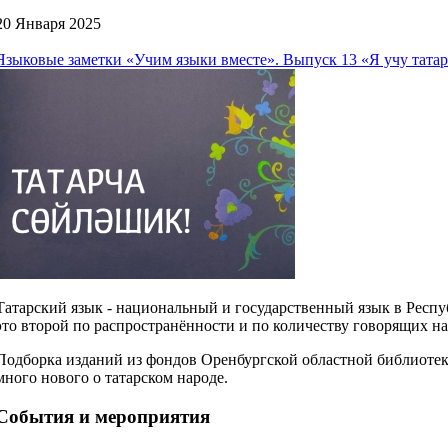
20 Января 2025
Языковые заметки «Учим языки вместе». Выпуск 13 «Я учу тата
Татарский язык - национальный и государственный язык в Респуб
это второй по распространённости и по количеству говорящих н
Подборка изданий из фондов Оренбургской областной библиотеки
много нового о татарском народе.
События и мероприятия