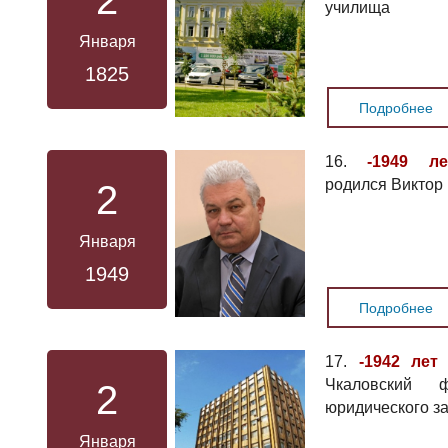
2
училища
Января
1825
Подробнее
16.
-1949 л
родился Виктор
2
Января
1949
Подробнее
17.
-1942 лет
Чкаловский ф
2
юридического за
Января