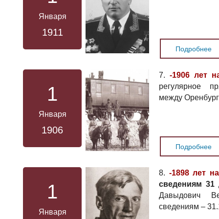
Января
1911
Подробнее
7.
-1906 лет н
регулярное п
1
между Оренбург
Января
1906
Подробнее
8.
-1898 лет н
сведениям 31 
1
Давыдович Ве
сведениям – 31.
Января