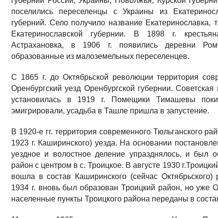
губерний России, Украины, Поволжья, Курской губерни
поселились переселенцы с Украины из Екатериносл
губерний. Село получило название Екатеринославка, т
Екатеринославской губернии. В 1898 г. кресть
Астрахановка, в 1906 г. появились деревни Рома
образованные из малоземельных переселенцев.
С 1865 г. до Октябрьской революции территория сов
Оренбургский уезд Оренбургской губернии. Советская 
установилась в 1919 г. Помещики Тимашевы покин
эмигрировали, усадьба в Ташле пришла в запустение.
В 1920-е гг. территория современного Тюльганского ра
1923 г. Каширинского) уезда. На основании постановл
уездное и волостное деление упразднялось, и был о
район с центром в с. Троицкое. В августе 1930 г.Троицк
вошла в состав Каширинского (сейчас Октябрьского)
1934 г. вновь был образован Троицкий район, но уже 
населенные пункты Троицкого района переданы в соста