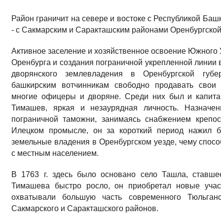
Район граничит на севере и востоке с Республикой Башк
- с Сакмарским и Саракташским районами Оренбургской
Активное заселение и хозяйственное освоение Южного У
Оренбурга и создания пограничной укрепленной линии в 
дворянского землевладения в Оренбургской губе
башкирским вотчинникам свободно продавать свои 
многие офицеры и дворяне. Среди них был и капит
Тимашев, яркая и незаурядная личность. Назначен
пограничной таможни, занимаясь снабжением крепо
Илецком промысле, он за короткий период нажил 
земельные владения в Оренбургском уезде, чему спосо
с местным населением.
В 1763 г. здесь было основано село Ташла, ставш
Тимашева быстро росло, он приобретал новые участ
охватывали большую часть современного Тюльга
Сакмарского и Саракташского районов.