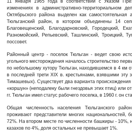
11 января 1965 года в соответствии с Указом Пр
изменениях в административно-территориальном дел
Октябрьского района выделен как самостоятельная 
Тюльганский район, в котором объединены 14 сель
Благовещенский, Благодарновский, Городецкий, Ека
Разномойский, Репьевский, Ташлинский, Троицкий, Ту
поссовет.
Районный центр - поселок Тюльган - ведет свою исто
угольного месторождения началось строительство перв
по небольшому хутору Тюльган, находившемся в 4 км о
в последней трети XIX в. крестьянами, взявшими эту
Тимашевых). Существует два варианта происхождения н
«коршун» (неподалеку были гнездовья этих птиц) или о
гг. Тюльган имел статус рабочего поселка, в 1960 г. он с
Общая численность населения Тюльганского район
проживают представители многих национальностей, б
72%. На втором месте по численности башкиры - 10%, н
казахов по 4%, доля остальных не превышает 1%.