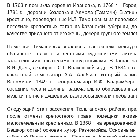
В 1763 г. возникла деревня Ивановка, в 1768 г. - Городки
1791 г. - деревни Козловка и Алмала (Тамгачи). В эти
крестьяне, переведенные И.Л. Тимашевым из поволжск
поселили крепостных татар из Казанской губернии, 
качестве приданого от его жены, дочери крупного земл
Поместье Тимашевых являлось настоящим культур
обширные связи с известными художниками, литера
талантливыми писателями и художниками. В Ташле час
В.И. Даль, декабрист С.Г. Волконский и др. В 1834 г. 
известный композитор А.А. Алябьев, который запис
Вспоминая 1849 г., генерал-майор И.Ф. Бларамберг
соседние леса и долины, замечательно оборудованная 
музыки, пение и душевные разговоры делали пребыван
Следующий этап заселения Тюльганского района прих
после отмены крепостного права помещики актив
малоземельным крестьянам. В 1868 г. на арендованной
Башкортостан) основан хутор Разномойка. Основными