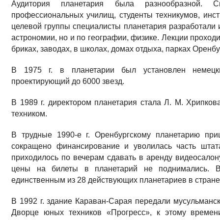
Аудитория планетария была разнообразной. С
профессиональных училищ, студенты технику­мов, инст
це­левой группы специалисты планетария разработали 
астрономии, но и по географии, физике. Лек­ции проходи
бриках, заводах, в школах, домах отдыха, парках Орен­бу
В 1975 г. в планетарии был установлен немецк
проектирующий до 6000 звезд.
В 1989 г. директором планетария стала Л. М. Хрипкова
техником.
В трудные 1990-е г. Оренбургскому планетарию при
сокращено финансирова­ние и уволилась часть штат
приходилось по вечерам сдавать в аренду видео­салон
цены на билеты в планетарий не поднимались. В 
единственным из 28 действующих планетариев в стране
В 1992 г. здание Караван-Сарая передали мусуль­манс
Дворце юных техников «Прогресс», к этому времен