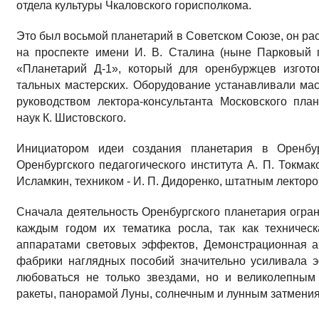
от­дела культуры Чкаловского горисполкома.
Это был восьмой планетарий в Советском Союзе, он ра
на проспек­те имени И. В. Сталина (ныне Парковый 
«Планетарий Д-1», который для оренбуржцев изгото
тальных мастерских. Оборудование устанавливали ма
руководством лектора-консультанта Московского пла
наук К. Шистовского.
Инициатором идеи создания планетария в Оренбур
Оренбургского педагогического институ­та А. П. Токма
Исламкин, техни­ком - И. П. Дидоренко, штатным лектором
Сначала деятельность Оренбургского планетария огра
каждым годом их тематика росла, так как техничес
аппаратами световых эф­фектов, Демонстрационная 
фабри­ки наглядных пособий зна­чительно усиливала э
любоваться не только звездами, но и великолепным
ракеты, пано­рамой Луны, солнечным и лунным затмени