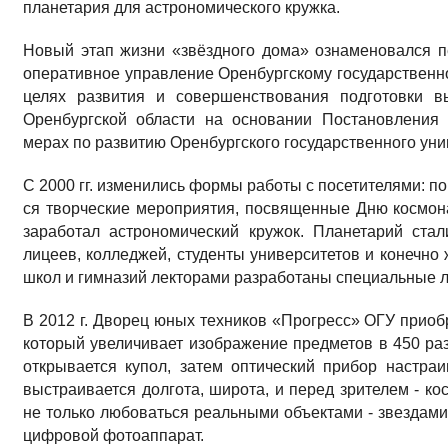
планетария для астрономи­ческого кружка.
Новый этап жизни «звёздного дома» ознаменовался 
оперативное управ­ление Оренбургскому государственно
целях развития и совершенствования подготовки в
Оренбургской области на основании Постановления
мерах по раз­витию Оренбургского госу­дарственного уни
С 2000 гг. изме­нились формы работы с по­сетителями: 
ся творческие мероприятия, посвященные Дню космон
заработал астрономический кружок. Планетарий ста
лицеев, колледжей, студенты университетов и конечно
школ и гимна­зий лекторами разработаны специальные 
В 2012 г. Дворец юных техников «Прогресс» ОГУ приобр
который увеличивает изображение предметов в 450 раз
открывается купол, затем оптический прибор настра­
выстраива­ется долгота, широта, и пе­ред зрителем - 
не только любовать­ся реальными объектами - звездами
цифровой фотоаппарат.