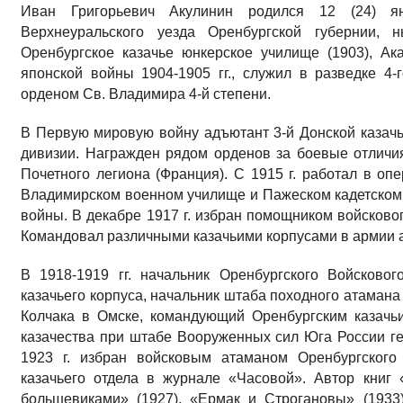
Иван Григорьевич Акулинин родился 12 (24) я
Верхнеуральского уезда Оренбургской губернии,
Оренбургское казачье юнкерское училище (1903), Ак
японской войны 1904-1905 гг., служил в разведке 4-
орденом Св. Владимира 4-й степени.
В Первую мировую войну адъютант 3-й Донской казачь
дивизии. Награжден рядом орденов за боевые отличи
Почетного легиона (Франция). С 1915 г. работал в оп
Владимирском военном училище и Пажеском кадетском к
войны. В декабре 1917 г. избран помощником войсковог
Командовал различными казачьими корпусами в армии а
В 1918-1919 гг. начальник Оренбургского Войсковог
казачьего корпуса, начальник штаба походного атамана
Колчака в Омске, командующий Оренбургским казачьи
казачества при штабе Вооруженных сил Юга России ген
1923 г. избран войсковым атаманом Оренбургского 
казачьего отдела в журнале «Часовой». Автор книг 
большевиками» (1927), «Ермак и Строгановы» (1933)