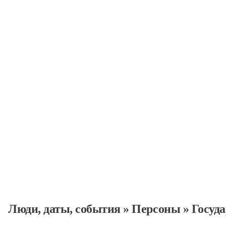
Государственные дея
Персоны
Люди, даты, cобытия
»
Персоны
»
Госуд