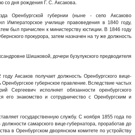
 со дня рождения Г. С. Аксакова.
зда Оренбургской губернии (ныне ­- село Аксаково
чил Императорское училище правоведения в 1840 году,
тем был причислен к министерству юстиции. В 1846 году
убернского прокурора, затем назначен на ту же должность
ксандровне Шишковой, дочери бузулукского предводителя
2 году Аксаков получает должность Оренбургского вице-
сь Оренбургское губернское правление. Вследствие частых
рий Сергеевич исполняет обязанности оренбургского
ся его знакомство и сотрудничество с Оренбургским и
ставляет государственную службу. С ноября 1855 года по
в должности самарского вице-губернатора, проработав до
льства в Оренбургском дворянском комитете по устройству