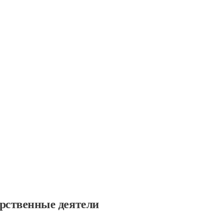
тели
арственные деятели