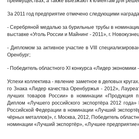
пре­имуществах, а также выезжают к клиентам для реше
За 2011 год предприятие отме­чено следующими наград
- Серебряной медалью за бу­рильные трубы в номинации
выставке «Уголь Рос­сии и Майнинг - 2011», г. Ново­кузнец
- Дипломом за активное учас­тие в VIII специализирова
Оренбург;
- Победитель областного XI конкурса «Лидер экономики 
Успехи коллектива - явление заметное в деловых кругах
го Знака «Лидер качества Оренбур­жья - 2012», Лауре
лучших товаров России» в номинации «Про­дукция пр
Диплом «Луч­шего российского экспортёра 2012 года»
Российской Федера­ции в номинации «Лучший экспортёр
чёрных металлов)», г. Москва, 2012, Победитель областно
но­минации «Лучший экспортёр», «Луч­шее предприятие»