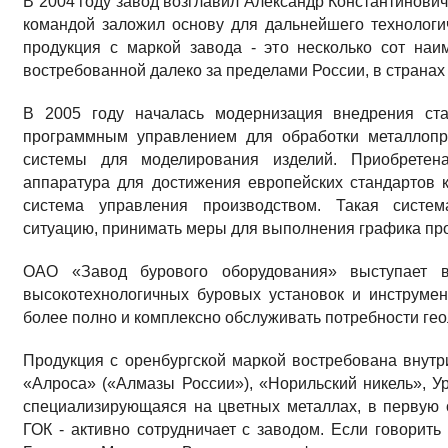
В 2004 году завод возглавил Александр Константинович
командой заложил основу для дальнейшего технологи
продукция с маркой завода - это несколько сот наи
востре­бованной далеко за пределами России, в странах
В 2005 году началась модернизация внедрения ста
программным управлением для обработки металлопрод
системы для модели­рования изделий. Приоб­ретена
аппаратура для достижения европейских стандартов к
система управления производством. Такая си­стем
ситуацию, принимать меры для выполнения графика пр
ОАО «Завод бурового оборудова­ния» выступает 
высокотехнологичных буровых установок и ин­струме
более полно и комплексно обслуживать потребности гео
Продукция с оренбургской маркой востребо­вана внутр
«Алроса» («Алмазы России»), «Норильский ни­кель», Ур
специализирующаяся на цветных металлах, в первую 
ГОК - активно сотрудничает с заводом. Если говорить о