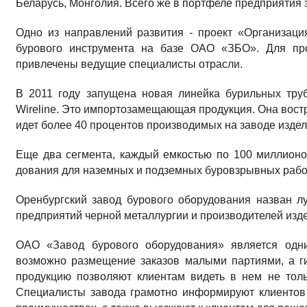
Беларусь, Монголия. Всего же в портфеле предприятия з
Одно из направлений развития - проект «Организа­ц
бурового инструмента на базе ОАО «ЗБО». Для про
привлечены ведущие специали­сты отрасли.
В 2011 году запущена новая линейка бурильных тр
Wireline. Это импортозамещающая продукция. Она востр
идет более 40 процентов производимых на заводе издел
Еще два сегмента, каждый емкостью по 100 мил­лионо
дования для наземных и подземных буровзрыв­ных рабо
Оренбургский завод бурового оборудования назван л
предпри­ятий черной металлургии и производителей изд
ОАО «Завод бурового оборудо­вания» является одни
возможно размещение заказов ма­лыми партиями, а г
продукцию позволяют клиентам ви­деть в нем не тол
Специалисты завода грамотно инфор­мируют клиентов о