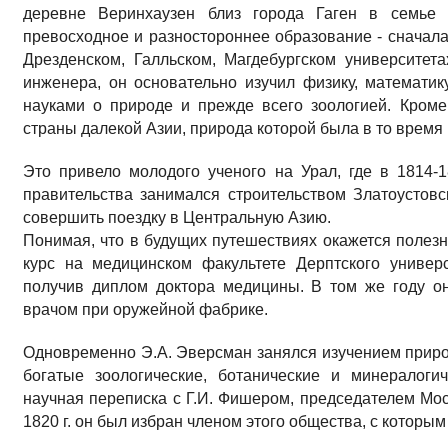
деревне Веринхаузен близ города Гаген в семье 
превосходное и разностороннее образование - сначала
Дрезденском, Галльском, Магдебургском университета
инженера, он основательно изучил физику, математик
науками о природе и прежде всего зоологией. Кроме
страны далекой Азии, природа которой была в то время 
Это привело молодого ученого на Урал, где в 1814-1
правительства занимался строительством Златоустов
совершить поездку в Центральную Азию.
Понимая, что в будущих путешествиях окажется полез
курс на медицинском факультете Дерптского универс
получив диплом доктора медицины. В том же году он
врачом при оружейной фабрике.
Одновременно Э.А. Эверсман занялся изучением приро
богатые зоологические, ботанические и минералоги
научная переписка с Г.И. Фишером, председателем Мос
1820 г. он был избран членом этого общества, с которым