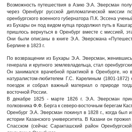
Возможность путешествия в Азию Э.А. Эверсман получи
через Оренбург русской дипломатической миссии п
оренбургского военного губернатора П.К. Эссена учены
из Бухары он под видом купца продолжил путь в Кашгари
пришлось вернуться в Оренбург вместе с миссией, эт
Они были описаны в книге Э.А. Эверсмана «Путешес
Берлине в 1823 г.
По возвращении из Бухары Э.А. Эверсман, женившись
генерала и крупного землевладельца, стал оренбургск
Он занимался врачебной практикой в Оренбурге, но 
натуралистом-любителем Г.С. Карелиным (1801-1872)
поездок и собрал важный материал о природе тогда
восточной России.
В декабре 1825 - марте 1826 г. Э.А. Эверсман при
полковника Ф.Ф. Берга к северо-восточным берегам Кас
Оренбург Э.А. Эверсман покинул в 1828 г., когда был
истории Казанского университета. В Казани он прожил
Спасском (сейчас Саракташский район Оренбургской