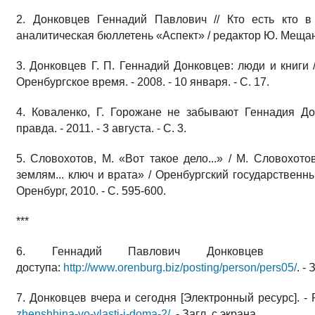
2. Донковцев Геннадий Павлович // Кто есть кто в
аналитическая бюллетень «Аспект» / редактор Ю. Мещанино
3. Донковцев Г. П. Геннадий Донковцев: люди и книги /
Оренбургское время. - 2008. - 10 января. - С. 17.
4. Коваленко, Г. Горожане не забывают Геннадия До
правда. - 2011. - 3 августа. - С. 3.
5. Словохотов, М. «Вот такое дело...» / М. Словохото
землям... ключ и врата» / Оренбургский государственны
Оренбург, 2010. - С. 595-600.
***
6. Геннадий Павлович Донковцев [Э
доступа:
http://www.orenburg.biz/posting/person/pers05/
. -
7. Донковцев вчера и сегодня [Электронный ресурс]. 
zhenshhina-vo-vlasti-i-doma-2/
. - Загл. с экрана.