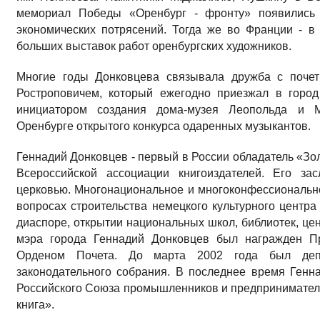
мемориал Победы «Оренбург - фронту» появились 
экономических потрясений. Тогда же во Франции - 
больших выставок работ оренбургских художников.
Многие годы Донковцева связывала дружба с поче
Ростроповичем, который ежегодно приезжал в город
инициатором создания дома-музея Леопольда и М
Оренбурге открытого конкурса одаренных музыкантов.
Геннадий Донковцев - первый в России обладатель «Зол
Всероссийской ассоциации книгоиздателей. Его за
церковью. Многонациональное и многоконфессиональн
вопросах строительства немецкого культурного центра
диаспоре, открытии национальных школ, библиотек, це
мэра города Геннадий Донковцев был награжден П
Орденом Почета. До марта 2002 года был депу
законодательного собрания. В последнее время Ген
Российского Союза промышленников и предпринимателе
книга».