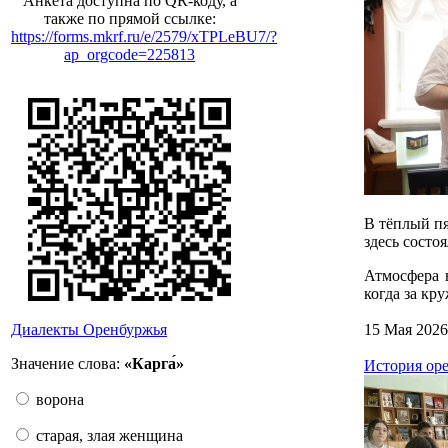
Анкета доступна по QR-коду, а
также по прямой ссылке:
https://forms.mkrf.ru/e/2579/xTPLeBU7/?
ap_orgcode=225813
В тёплый пя
здесь состо
Атмосфера 
когда за кр
Диалекты Оренбуржья
15 Мая 2026
Значение слова:
«Карга́»
История ор
ворона
старая, злая женщина