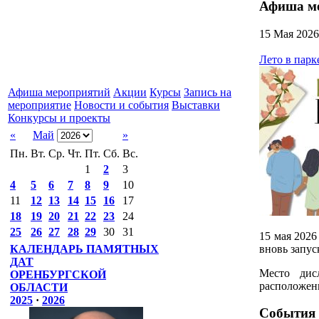
Афиша м
15 Мая 2026
Лето в парк
Афиша мероприятий
Акции
Курсы
Запись на
мероприятие
Новости и события
Выставки
Конкурсы и проекты
«
Май
»
Пн.
Вт.
Ср.
Чт.
Пт.
Сб.
Вс.
1
2
3
4
5
6
7
8
9
10
11
12
13
14
15
16
17
18
19
20
21
22
23
24
25
26
27
28
29
30
31
15 мая 2026
вновь запус
КАЛЕНДАРЬ ПАМЯТНЫХ
ДАТ
Место дис
ОРЕНБУРГСКОЙ
расположен
ОБЛАСТИ
2025
·
2026
События 