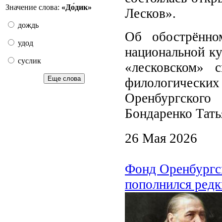
Значение слова:
«До́дик»
Лесков».
дождь
Об обострённо
удод
национальной ку
суслик
«лесковском» 
Еще слова
филологическ
Оренбургского
Бондаренко Тать
26 Мая 2026
Фонд Оренбургск
пополнился ред