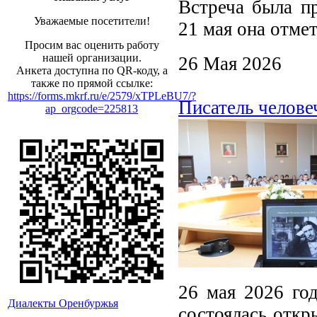
Встреча была п
Уважаемые посетители!
21 мая она отме
Просим вас оценить работу
нашей организации.
26 Мая 2026
Анкета доступна по QR-коду, а
также по прямой ссылке:
https://forms.mkrf.ru/e/2579/xTPLeBU7/?
Писатель челове
ap_orgcode=225813
26 мая 2026 год
Диалекты Оренбуржья
состоялась откр