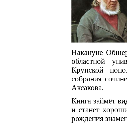
Накануне Общер
областной уни
Крупской поп
собрания сочине
Аксакова.
Книга займёт ви
и станет хороши
рождения знамен