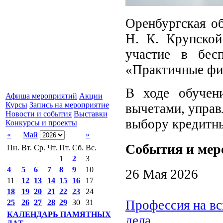
Оренбургская об
Н. К. Крупско
участие в бес
«Практичные фи
В ходе обучени
Афиша мероприятий
Акции
Курсы
Запись на мероприятие
вычетами, управ
Новости и события
Выставки
выбору кредитны
Конкурсы и проекты
«
Май
»
События и мер
Пн.
Вт.
Ср.
Чт.
Пт.
Сб.
Вс.
1
2
3
4
5
6
7
8
9
10
26 Мая 2026
11
12
13
14
15
16
17
18
19
20
21
22
23
24
Профессия на вс
25
26
27
28
29
30
31
КАЛЕНДАРЬ ПАМЯТНЫХ
дела