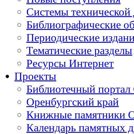
Cистемы технической
Библиографические о
Периодические издан
Тематические разделы
Ресурсы Интернет
Проекты
Библиотечный портал 
Оренбургский край
Книжные памятники О
Календарь памятных д