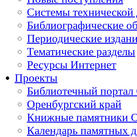
Cистемы технической
Библиографические о
Периодические издан
Тематические разделы
Ресурсы Интернет
Проекты
Библиотечный портал 
Оренбургский край
Книжные памятники О
Календарь памятных д