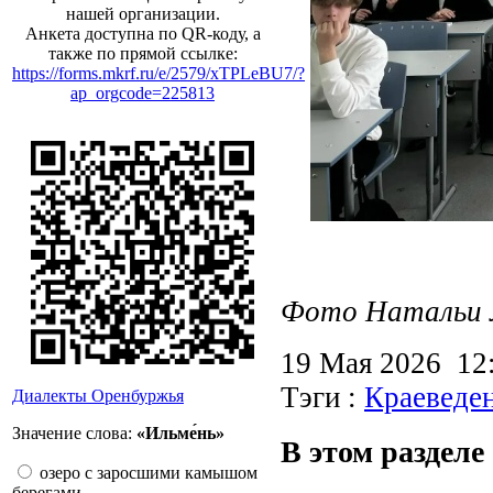
нашей организации.
Анкета доступна по QR-коду, а
также по прямой ссылке:
https://forms.mkrf.ru/e/2579/xTPLeBU7/?
ap_orgcode=225813
Фото Натальи 
19 Мая 2026 1
Тэги :
Краеведе
Диалекты Оренбуржья
Значение слова:
«Ильме́нь»
В этом разделе
озеро с заросшими камышом
берегами