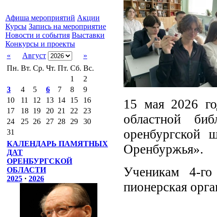
Афиша мероприятий
Акции
Курсы
Запись на мероприятие
Новости и события
Выставки
Конкурсы и проекты
«
Август
»
Пн.
Вт.
Ср.
Чт.
Пт.
Сб.
Вс.
1
2
3
4
5
6
7
8
9
10
11
12
13
14
15
16
15 мая 2026 го
17
18
19
20
21
22
23
областной би
24
25
26
27
28
29
30
оренбургской 
31
КАЛЕНДАРЬ ПАМЯТНЫХ
Оренбуржья».
ДАТ
ОРЕНБУРГСКОЙ
Ученикам 4-го 
ОБЛАСТИ
2025
·
2026
пионерская орга