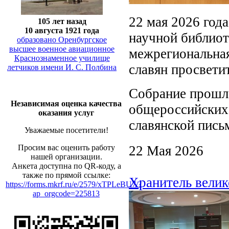
22 мая 2026 год
105 лет назад
10 августа 1921 года
научной библиот
образовано Оренбургское
высшее военное авиационное
межрегиональная
Краснознаменное училище
славян просвети
летчиков имени И. С. Полбина
Собрание прошло
Независимая оценка качества
общероссийских
оказания услуг
славянской пись
Уважаемые посетители!
22 Мая 2026
Просим вас оценить работу
нашей организации.
Анкета доступна по QR-коду, а
также по прямой ссылке:
Хранитель велик
https://forms.mkrf.ru/e/2579/xTPLeBU7/?
ap_orgcode=225813