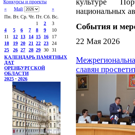
культуре Пор
Конкурсы и проекты
«
Май
»
национальных ав
Пн.
Вт.
Ср.
Чт.
Пт.
Сб.
Вс.
1
2
3
События и мер
4
5
6
7
8
9
10
11
12
13
14
15
16
17
22 Мая 2026
18
19
20
21
22
23
24
25
26
27
28
29
30
31
КАЛЕНДАРЬ ПАМЯТНЫХ
Межрегиональная
ДАТ
славян просвети
ОРЕНБУРГСКОЙ
ОБЛАСТИ
2025
·
2026