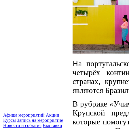
На португальск
четырёх конти
странах, крупн
являются Бразил
В рубрике «Учим
Крупской пред
Афиша мероприятий
Акции
которые помогут
Курсы
Запись на мероприятие
Новости и события
Выставки