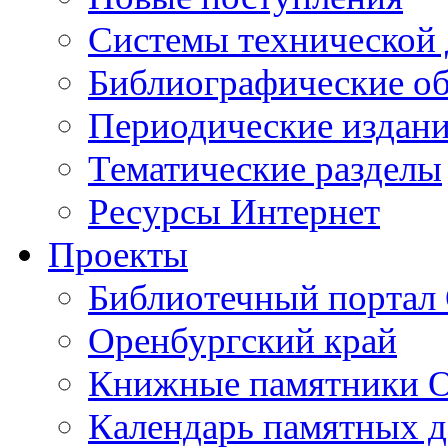
Cистемы технической
Библиографические о
Периодические издан
Тематические разделы
Ресурсы Интернет
Проекты
Библиотечный портал 
Оренбургский край
Книжные памятники О
Календарь памятных д