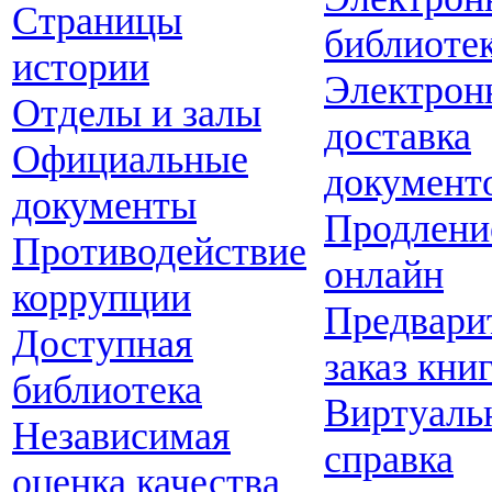
Страницы
библиоте
истории
Электрон
Отделы и залы
доставка
Официальные
документ
документы
Продлени
Противодействие
онлайн
коррупции
Предвари
Доступная
заказ кни
библиотека
Виртуаль
Независимая
справка
оценка качества