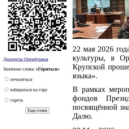
22 мая 2026 год
культуры, в Ор
Диалекты Оренбуржья
Крупской проше
Значение слова:
«Го́риться»
языка».
печалиться
В рамках мероп
взбираться на гору
фондов Прези
гореть
посвящённой зн
Еще слова
Далю.