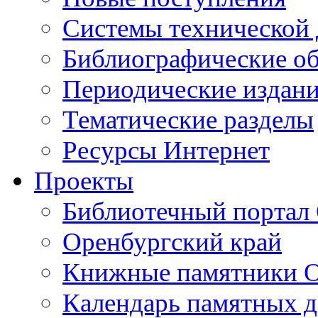
Cистемы технической
Библиографические о
Периодические издан
Тематические разделы
Ресурсы Интернет
Проекты
Библиотечный портал 
Оренбургский край
Книжные памятники О
Календарь памятных д