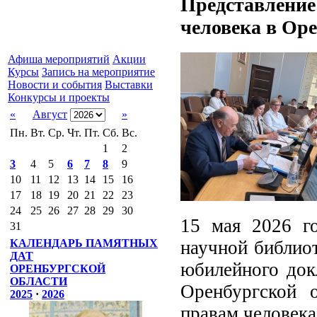
Представление
человека в Ор
Афиша мероприятий
Акции
Курсы
Запись на мероприятие
Новости и события
Выставки
Конкурсы и проекты
«
Август
»
Пн.
Вт.
Ср.
Чт.
Пт.
Сб.
Вс.
1
2
3
4
5
6
7
8
9
10
11
12
13
14
15
16
17
18
19
20
21
22
23
24
25
26
27
28
29
30
15 мая 2026 го
31
научной библиот
КАЛЕНДАРЬ ПАМЯТНЫХ
ДАТ
юбилейного док
ОРЕНБУРГСКОЙ
ОБЛАСТИ
Оренбургской 
2025
·
2026
правам человека