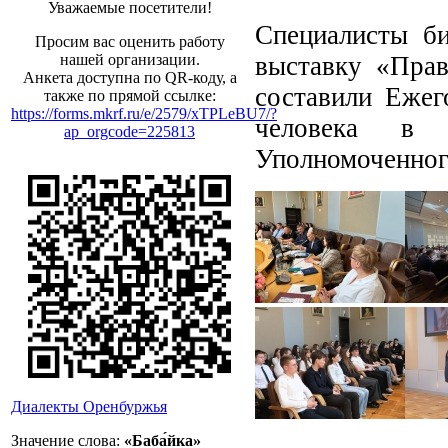
Уважаемые посетители!
Специалисты б
Просим вас оценить работу
выставку «Прав
нашей организации.
Анкета доступна по QR-коду, а
составили Ежег
также по прямой ссылке:
https://forms.mkrf.ru/e/2579/xTPLeBU7/?
человека в 
ap_orgcode=225813
Уполномоченного
Диалекты Оренбуржья
Значение слова:
«Баба́йка»