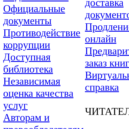
доставка
Официальные
документ
документы
Продлени
Противодействие
онлайн
коррупции
Предвари
Доступная
заказ кни
библиотека
Виртуаль
Независимая
справка
оценка качества
услуг
ЧИТАТЕ
Авторам и