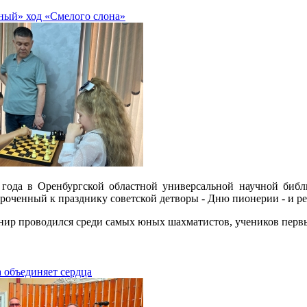
ный» ход «Смелого слона»
 года в Оренбургской областной универсальной научной библ
роченный к празднику советской детворы - Дню пионерии - и р
нир проводился среди самых юных шахматистов, учеников первы
 объединяет сердца