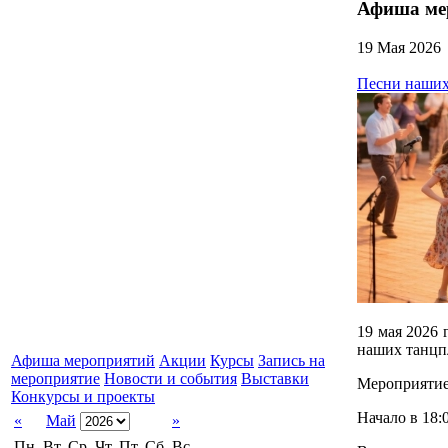
Афиша ме
19 Мая 2026
Песни наших
19 мая 2026 
наших танцп
Афиша мероприятий
Акции
Курсы
Запись на
мероприятие
Новости и события
Выставки
Мероприятие 
Конкурсы и проекты
Начало в 18:0
«
Май
»
Пн.
Вт.
Ср.
Чт.
Пт.
Сб.
Вс.