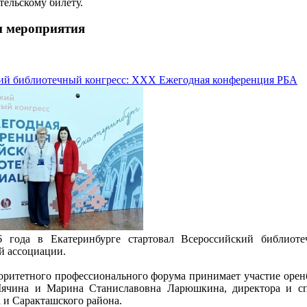
ательскому билету.
и мероприятия
ий библиотечный конгресс: XXX Ежегодная конференция РБА
6 года в Екатеринбурге стартовал Всероссийский библиот
й ассоциации.
торитетного профессионального форума принимает участие орен
ячина и Марина Станиславовна Ларюшкина, директора и сп
 и Саракташского района.