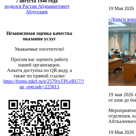
7 августа 1946 года
родился Растам Абдрашитович
19 Мая 2026
Абдуллаев
«Деньги вокр
Независимая оценка качества
оказания услуг
Уважаемые посетители!
Просим вас оценить работу
нашей организации.
Анкета доступна по QR-коду, а
также по прямой ссылке:
https://forms.mkrf.ru/e/2579/xTPLeBU7/?
ap_orgcode=225813
19 мая 2026 
от азов до бо
Мероприятие
отделения, 
Айткалеевич
19 Мая 2026