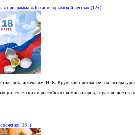
ная программа «Дыхание крымской весны» (12+)
ластная библиотека им. Н. К. Крупской приглашает на литерат
зиции советских и российских композиторов, отражающие стра
епеченко (16+)