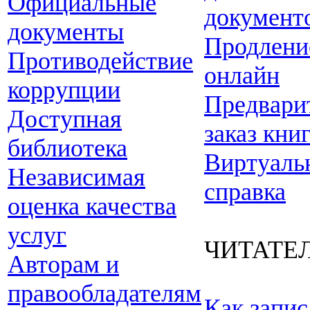
Официальные
документ
документы
Продлени
Противодействие
онлайн
коррупции
Предвари
Доступная
заказ кни
библиотека
Виртуаль
Независимая
справка
оценка качества
услуг
ЧИТАТЕ
Авторам и
правообладателям
Как запис