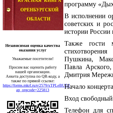
программу «Дых
В исполнении о
советских и ро
истории России
Также гости 
Независимая оценка качества
стихотворения
оказания услуг
Пушкина, Макс
Уважаемые посетители!
Павла Арского,
Просим вас оценить работу
нашей организации.
Дмитрия Мережк
Анкета доступна по QR-коду, а
также по прямой ссылке:
Начало концерта
https://forms.mkrf.ru/e/2579/xTPLeBU7/?
ap_orgcode=225813
Вход свободный
Телефон для сп