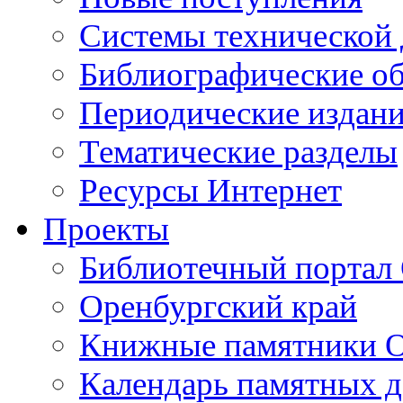
Cистемы технической
Библиографические о
Периодические издан
Тематические разделы
Ресурсы Интернет
Проекты
Библиотечный портал 
Оренбургский край
Книжные памятники О
Календарь памятных д