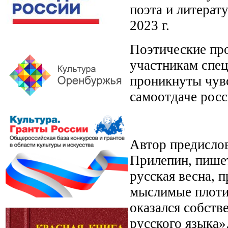
поэта и литерат
2023 г.
Поэтические пр
участникам спец
проникнуты чувс
самоотдаче росс
Автор предислов
Прилепин, пишет
русская весна, 
мыслимые плотин
оказался собств
русского языка»