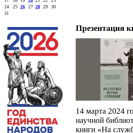
17
18
19
20
21
22
23
24
25
26
27
28
29
30
31
Презентация кн
14 марта 2024 г
научной библиот
книги «На служб