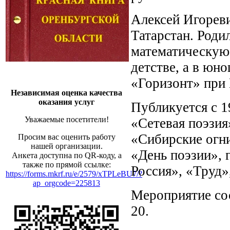
Алексей Игореви
Татарстан. Роди
математическую 
детстве, а в юн
«Горизонт» при 
Независимая оценка качества
оказания услуг
Публикуется с 1
Уважаемые посетители!
«Сетевая поэзия
«Сибирские огни
Просим вас оценить работу
нашей организации.
«День поэзии», 
Анкета доступна по QR-коду, а
также по прямой ссылке:
Россия», «Труд»
https://forms.mkrf.ru/e/2579/xTPLeBU7/?
ap_orgcode=225813
Мероприятие сос
20.