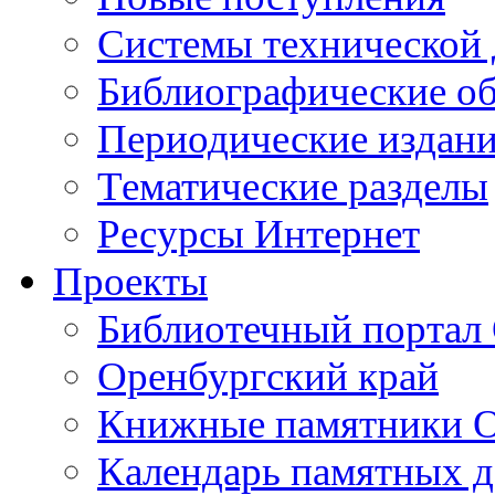
Cистемы технической
Библиографические о
Периодические издан
Тематические разделы
Ресурсы Интернет
Проекты
Библиотечный портал 
Оренбургский край
Книжные памятники О
Календарь памятных д