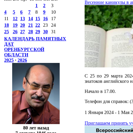
Весенние каникулы в ан
1
2
3
4
5
6
7
8
9
10
11
12
13
14
15
16
17
18
19
20
21
22
23
24
25
26
27
28
29
30
31
КАЛЕНДАРЬ ПАМЯТНЫХ
ДАТ
ОРЕНБУРГСКОЙ
ОБЛАСТИ
2025
·
2026
C 25 по 29 марта 202
знатоков английского н
Начало в 17.00.
Телефон для справок: 
1 Января 2024 - 1 Мая 
Приглашаем принять уч
80 лет назад