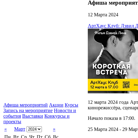
Афиша мероприят
12 Марта 2024
АртХаус Клуб: Дэвид Л
12 марта 2024 года Ар
Афиша мероприятий
Акции
Курсы
кинорежиссёра, сценар
Запись на мероприятие
Новости и
события
Выставки
Конкурсы и
Начало показа в 17:00.
проекты
«
Март
»
25 Марта 2024 - 29 Мар
Пн.
Вт.
Ср.
Чт.
Пт.
Сб.
Вс.