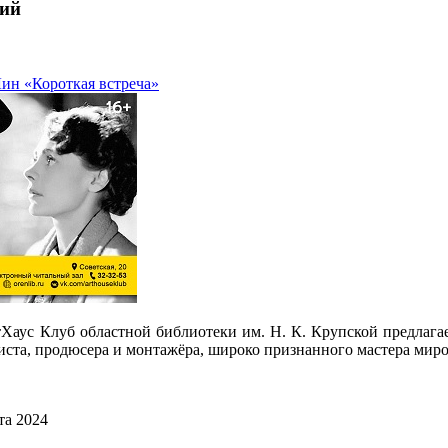
ий
ин «Короткая встреча»
тХаус Клуб областной библиотеки им. Н. К. Крупской предлага
иста, продюсера и монтажёра, широко признанного мастера миро
та 2024