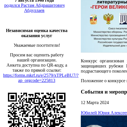
7 августа 1946 года
родился Растам Абдрашитович
Абдуллаев
Независимая оценка качества
оказания услуг
Уважаемые посетители!
Просим вас оценить работу
нашей организации.
Конкурс организован 
Анкета доступна по QR-коду, а
защищавших рубежи Р
также по прямой ссылке:
подрастающего поколен
https://forms.mkrf.ru/e/2579/xTPLeBU7/?
ap_orgcode=225813
Положение о конкурсе 
События и мероп
12 Марта 2024
Юбилей Юрия Алексеев