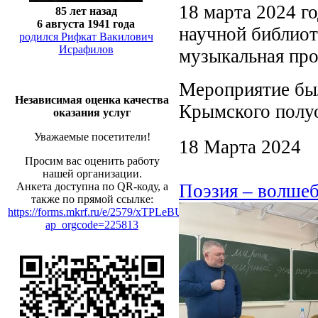
18 марта 2024 г
85 лет назад
6 августа 1941 года
научной библиот
родился Рифкат Вакилович
Исрафилов
музыкальная пр
Мероприятие бы
Независимая оценка качества
Крымского полуо
оказания услуг
Уважаемые посетители!
18 Марта 2024
Просим вас оценить работу
нашей организации.
Поэзия – волшеб
Анкета доступна по QR-коду, а
также по прямой ссылке:
https://forms.mkrf.ru/e/2579/xTPLeBU7/?
ap_orgcode=225813