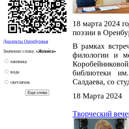
18 марта 2024 г
поэзии в Оренбу
Диалекты Оренбуржья
В рамках встре
Значение слова:
«Жеви́га»
филологии и м
ежевика
Коробейниковой
библиотеки им
вода
Салдаева, со сту
светлячок
Еще слова
18 Марта 2024
Творческий вече