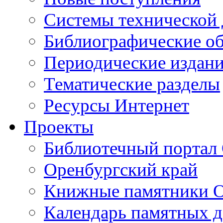
Cистемы технической
Библиографические о
Периодические издан
Тематические разделы
Ресурсы Интернет
Проекты
Библиотечный портал 
Оренбургский край
Книжные памятники О
Календарь памятных д