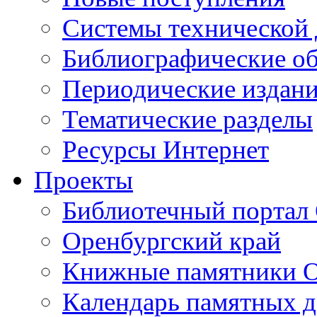
Cистемы технической
Библиографические о
Периодические издан
Тематические разделы
Ресурсы Интернет
Проекты
Библиотечный портал 
Оренбургский край
Книжные памятники О
Календарь памятных д