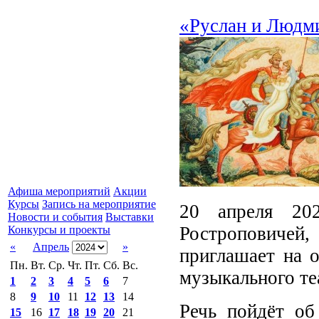
«Руслан и Людми
Афиша мероприятий
Акции
Курсы
Запись на мероприятие
20 апреля 2
Новости и события
Выставки
Ростроповичей, 
Конкурсы и проекты
«
Апрель
»
приглашает на 
Пн.
Вт.
Ср.
Чт.
Пт.
Сб.
Вс.
музыкального те
1
2
3
4
5
6
7
8
9
10
11
12
13
14
Речь пойдёт об
15
16
17
18
19
20
21