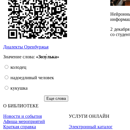
Нейронны
информац
2 декабря
со студен
Диалекты Оренбуржья
Значение слова:
«Зозу́лька»
колодец
надоедливый человек
кукушка
Еще слова
О БИБЛИОТЕКЕ
Новости и события
УСЛУГИ ОНЛАЙН
Афиша мероприятий
Краткая справка
Электронный каталог