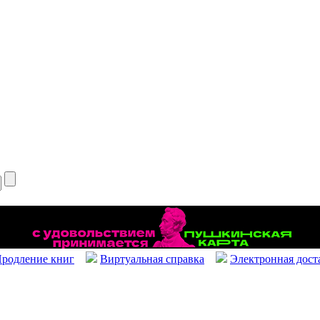
родление книг
Виртуальная справка
Электронная дост