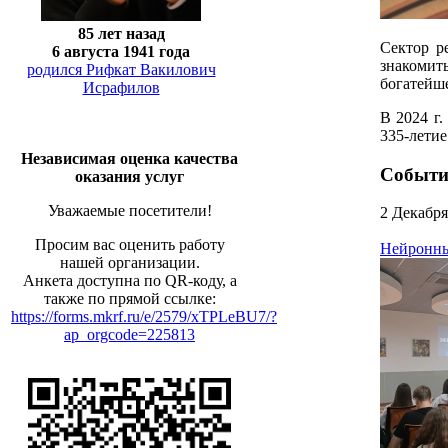
85 лет назад
Сектор р
6 августа 1941 года
знакомит
родился Рифкат Вакилович
богатейш
Исрафилов
В 2024 г
335-летие
Независимая оценка качества
Событи
оказания услуг
Уважаемые посетители!
2 Декабря
Просим вас оценить работу
Нейронны
нашей организации.
Анкета доступна по QR-коду, а
также по прямой ссылке:
https://forms.mkrf.ru/e/2579/xTPLeBU7/?
ap_orgcode=225813