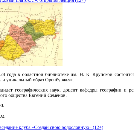
уховый платок…»: открытая лекция (12+)
024 года в областной библиотеке им. Н. К. Крупской состоитс
ь и уникальный образ Оренбуржья».
ндидат географических наук, доцент кафедры географии и ре
кого общества Евгений Семёнов.
0.
24
аседание клуба «Создай свою родословную» (12+)