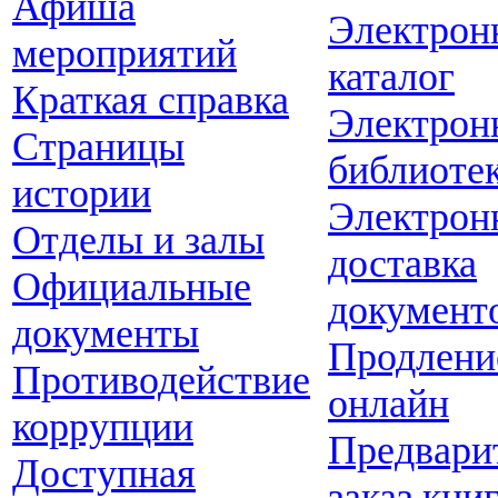
Афиша
Электрон
мероприятий
каталог
Краткая справка
Электрон
Страницы
библиоте
истории
Электрон
Отделы и залы
доставка
Официальные
документ
документы
Продлени
Противодействие
онлайн
коррупции
Предвари
Доступная
заказ кни