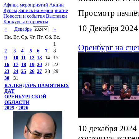
Афиша мероприятий
Акции
Курсы
Запись на мероприятие
Просмотр начнёт
Новости и события
Выставки
Конкурсы и проекты
10 Декабря 2024
«
Декабрь
»
Пн.
Вт.
Ср.
Чт.
Пт.
Сб.
Вс.
1
Оренбург на сцен
2
3
4
5
6
7
8
9
10
11
12
13
14
15
16
17
18
19
20
21
22
23
24
25
26
27
28
29
30
31
КАЛЕНДАРЬ ПАМЯТНЫХ
ДАТ
ОРЕНБУРГСКОЙ
ОБЛАСТИ
2025
·
2026
10 декабря 2024 
состоится встре