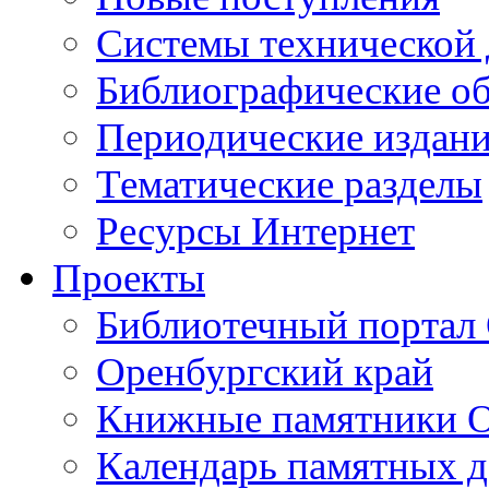
Cистемы технической
Библиографические о
Периодические издан
Тематические разделы
Ресурсы Интернет
Проекты
Библиотечный портал 
Оренбургский край
Книжные памятники О
Календарь памятных д