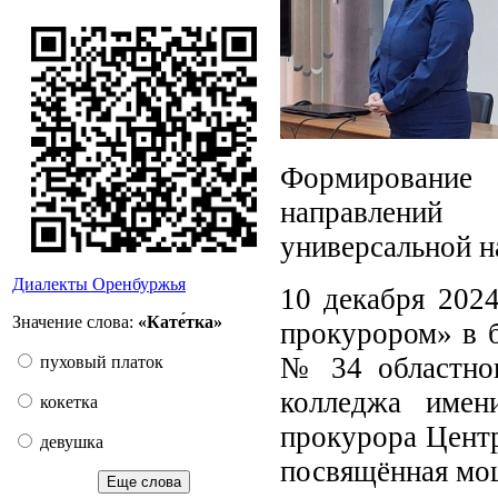
Формирование
направлений 
универсальной н
Диалекты Оренбуржья
10 декабря 2024
Значение слова:
«Кате́тка»
прокурором» в б
№ 34 областног
пуховый платок
колледжа име
кокетка
прокурора Центр
девушка
посвящённая мо
Еще слова