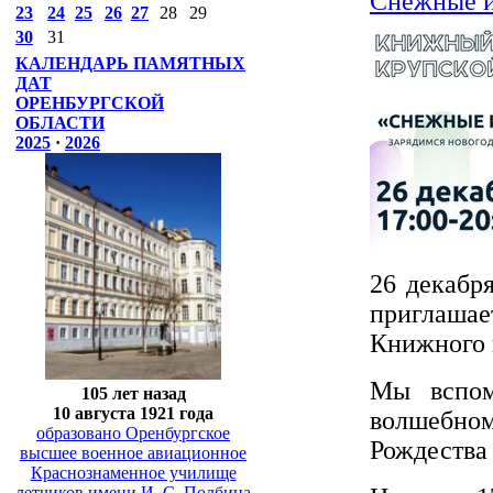
Снежные и
23
24
25
26
27
28
29
30
31
КАЛЕНДАРЬ ПАМЯТНЫХ
ДАТ
ОРЕНБУРГСКОЙ
ОБЛАСТИ
2025
·
2026
26 декабр
приглаша
Книжного 
Мы вспом
105 лет назад
10 августа 1921 года
волшебном
образовано Оренбургское
Рождества 
высшее военное авиационное
Краснознаменное училище
летчиков имени И. С. Полбина