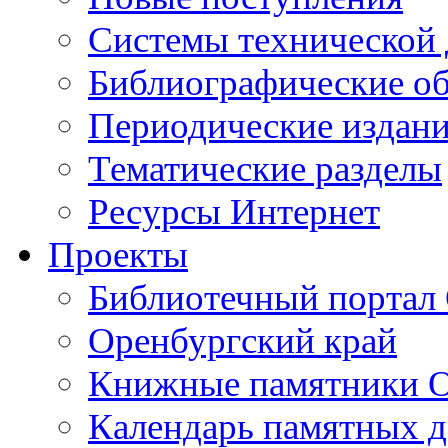
Cистемы технической
Библиографические о
Периодические издан
Тематические разделы
Ресурсы Интернет
Проекты
Библиотечный портал 
Оренбургский край
Книжные памятники О
Календарь памятных д