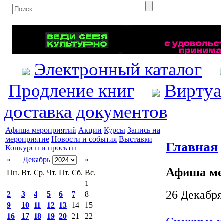
Электронный каталог
Продление книг
Виртуа
доставка документов
Афиша мероприятий
Акции
Курсы
Запись на
мероприятие
Новости и события
Выставки
Главная
Конкурсы и проекты
«
Декабрь
»
Афиша м
Пн.
Вт.
Ср.
Чт.
Пт.
Сб.
Вс.
1
26 Декабр
2
3
4
5
6
7
8
9
10
11
12
13
14
15
16
17
18
19
20
21
22