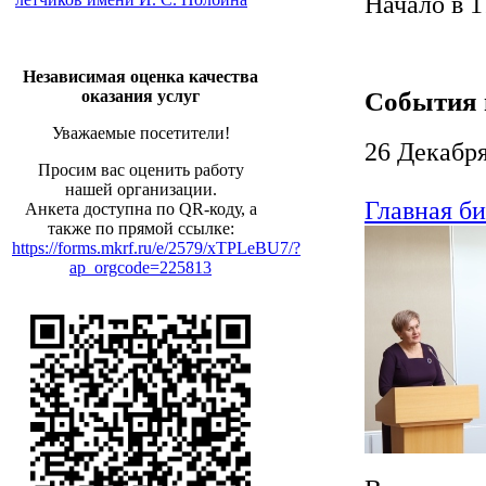
Начало в 1
Независимая оценка качества
События 
оказания услуг
Уважаемые посетители!
26 Декабр
Просим вас оценить работу
нашей организации.
Главная би
Анкета доступна по QR-коду, а
также по прямой ссылке:
https://forms.mkrf.ru/e/2579/xTPLeBU7/?
ap_orgcode=225813