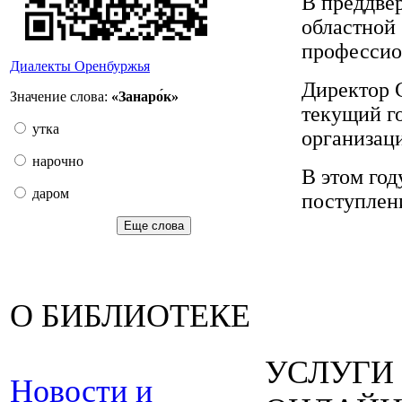
В преддвер
областной 
профессио
Диалекты Оренбуржья
Директор 
Значение слова:
«Занаро́к»
текущий г
утка
организац
нарочно
В этом год
даром
поступлени
Еще слова
О БИБЛИОТЕКЕ
УСЛУГИ
Новости и