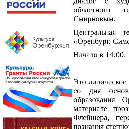
диалог с худо
областного т
Смирновым.
Центральная т
«Оренбург. Симф
Начало в 14:00.
Это лирическое
со дня основ
образования О
материале про
Флейшера, пе
познания степно