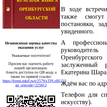
В ходе встречи
также смогут
постановки, за
увиденного.
А профессион
Независимая оценка качества
оказания услуг
руководитель
Уважаемые посетители!
Оренбургского
заслуженный 
Просим вас оценить работу
нашей организации.
Екатерина Шара
Анкета доступна по QR-коду, а
также по прямой ссылке:
https://forms.mkrf.ru/e/2579/xTPLeBU7/?
Ждём вас по адре
ap_orgcode=225813
Телефон для сп
искусству).