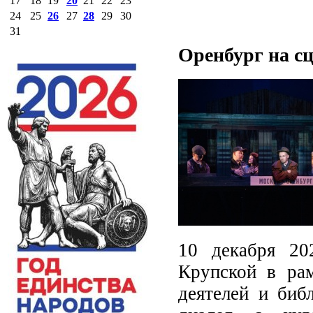
17
18
19
20
21
22
23
24
25
26
27
28
29
30
31
Оренбург на сц
10 декабря 20
Крупской в рам
деятелей и биб