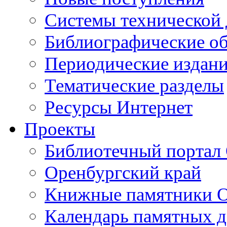
Cистемы технической
Библиографические о
Периодические издан
Тематические разделы
Ресурсы Интернет
Проекты
Библиотечный портал 
Оренбургский край
Книжные памятники О
Календарь памятных д