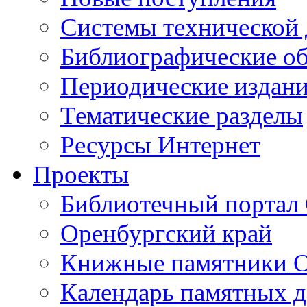
Cистемы технической
Библиографические о
Периодические издан
Тематические разделы
Ресурсы Интернет
Проекты
Библиотечный портал 
Оренбургский край
Книжные памятники О
Календарь памятных д