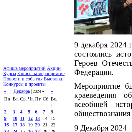
9 декабря 2024 
состоялись ист
Героев Отечест
Афиша мероприятий
Акции
Федерации.
Курсы
Запись на мероприятие
Новости и события
Выставки
Мероприятие б
Конкурсы и проекты
«
Декабрь
»
краеведения о
Пн.
Вт.
Ср.
Чт.
Пт.
Сб.
Вс.
всеобщей ист
1
обществознания
2
3
4
5
6
7
8
9
10
11
12
13
14
15
16
17
18
19
20
21
22
9 Декабря 2024
23
24
25
26
27
28
29