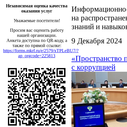
Независимая оценка качества
Информационно-
оказания услуг
на распростране
Уважаемые посетители!
знаний и навыко
Просим вас оценить работу
нашей организации.
9 Декабря 2024
Анкета доступна по QR-коду, а
также по прямой ссылке:
https://forms.mkrf.ru/e/2579/xTPLeBU7/?
ap_orgcode=225813
«Пространство п
с коррупцией