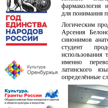
фармакология 
для понимания п
Логическим про
Арсения Белон
синонимов анат
студент прод
использования 
именно перев
латинского яз
определённые с