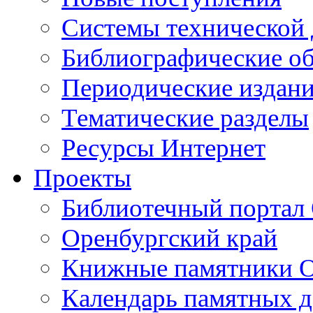
Cистемы технической
Библиографические о
Периодические издан
Тематические разделы
Ресурсы Интернет
Проекты
Библиотечный портал 
Оренбургский край
Книжные памятники О
Календарь памятных д