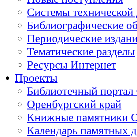
Cистемы технической
Библиографические о
Периодические издан
Тематические разделы
Ресурсы Интернет
Проекты
Библиотечный портал 
Оренбургский край
Книжные памятники О
Календарь памятных д