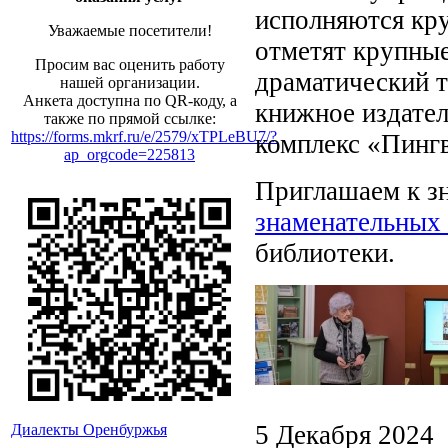
исполняются кру
Уважаемые посетители!
отметят крупные
Просим вас оценить работу
драматический т
нашей организации.
Анкета доступна по QR-коду, а
книжное издател
также по прямой ссылке:
https://forms.mkrf.ru/e/2579/xTPLeBU7/?
комплекс «Пингв
ap_orgcode=225813
Приглашаем к з
знаменательных 
библиотеки.
5 Декабря 2024
Диалекты Оренбуржья