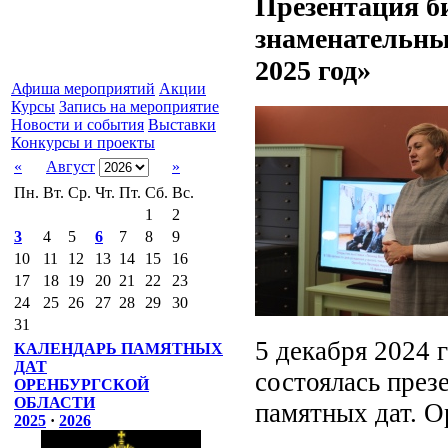
Презентация б
знаменательны
2025 год»
Афиша мероприятий
Акции
Курсы
Запись на мероприятие
Новости и события
Выставки
Конкурсы и проекты
«
Август
»
Пн.
Вт.
Ср.
Чт.
Пт.
Сб.
Вс.
1
2
3
4
5
6
7
8
9
10
11
12
13
14
15
16
17
18
19
20
21
22
23
24
25
26
27
28
29
30
31
5 декабря 2024 
КАЛЕНДАРЬ ПАМЯТНЫХ
ДАТ
состоялась през
ОРЕНБУРГСКОЙ
ОБЛАСТИ
памятных дат. О
2025
·
2026