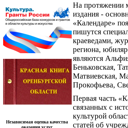
На протяжении м
издания - основ
«Календаре» поя
пишутся специал
краеведами, жур
региона, юбиляр
являются Альфи
Беньковская, Та
Матвиевская, Ма
Прокофьева, Све
Первая часть «К
связанных с ист
культурой облас
Независимая оценка качества
статей об учреж
оказания услуг