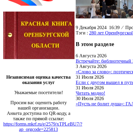
9 Декабря 2024 16:39
⁄
Прос
Тэги :
280 лет Оренбургско
В этом разделе
6 Августа 2026
Встречайте: библиотечный
3 Августа 2026
«Слово за слово»: поэтиче
31 Июля 2026
Независимая оценка качества
Если с другом вышел в пут
оказания услуг
31 Июля 2026
Уважаемые посетители!
Читать модно!
30 Июля 2026
Просим вас оценить работу
«Пусть не болит душа»: Г
нашей организации.
Анкета доступна по QR-коду, а
также по прямой ссылке:
https://forms.mkrf.ru/e/2579/xTPLeBU7/?
ap_orgcode=225813