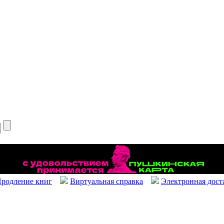
родление книг
Виртуальная справка
Электронная дост