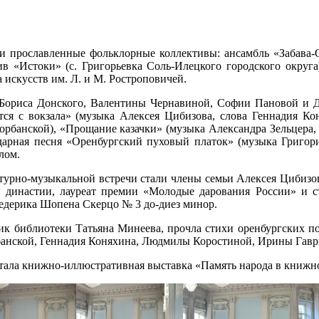
и прославленные фольклорные коллективы: ансамбль «Забава-О
ив «Истоки» (с. Григорьевка Соль-Илецкого городского округ
 искусств им. Л. и М. Ростроповичей.
Бориса Донского, Валентины Чернавиной, Софии Пановой и Д
тся с вокзала» (музыка Алексея Цибизова, слова Геннадия Ко
орбанской), «Прощание казачки» (музыка Александра Зельцера,
дарная песня «Оренбургский пуховый платок» (музыка Григор
лом.
турно-музыкальной встречи стали члены семьи Алексея Цибизо
 династии, лауреат премии «Молодые дарования России» и 
едерика Шопена Скерцо № 3 до-диез минор.
ник библиотеки Татьяна Минеева, прочла стихи оренбургских 
банской, Геннадия Коняхина, Людмилы Коростиной, Ирины Гавр
тала книжно-иллюстративная выставка «Память народа в книжной