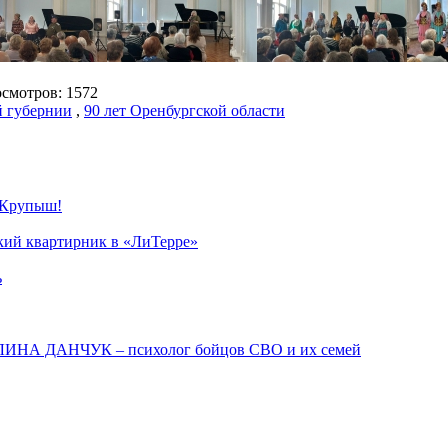
мотров: 1572
й губернии
,
90 лет Оренбургской области
 Крупыш!
ский квартирник в «ЛиТерре»
ь
АЛИНА ДАНЧУК – психолог бойцов СВО и их семей