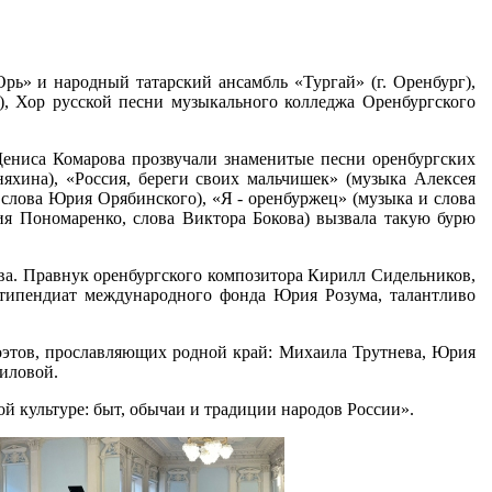
рь» и народный татарский ансамбль «Тургай» (г. Оренбург),
а), Хор русской песни музыкального колледжа Оренбургского
ениса Комарова прозвучали знаменитые песни оренбургских
няхина), «Россия, береги своих мальчишек» (музыка Алексея
 слова Юрия Орябинского), «Я - оренбуржец» (музыка и слова
ия Пономаренко, слова Виктора Бокова) вызвала такую бурю
ва. Правнук оренбургского композитора Кирилл Сидельников,
стипендиат международного фонда Юрия Розума, талантливо
поэтов, прославляющих родной край: Михаила Трутнева, Юрия
иловой.
 культуре: быт, обычаи и традиции народов России».