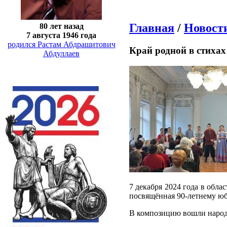
Главная
/
Новост
80 лет назад
7 августа 1946 года
родился Растам Абдрашитович
Край родной в стихах
Абдуллаев
7 декабря 2024 года в обла
посвящённая 90-летнему юб
В композицию вошли народн