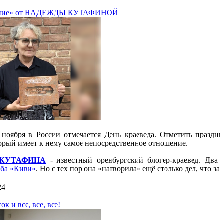
ение» от НАДЕЖДЫ КУТАФИНОЙ
ноября в России отмечается День краеведа. Отметить празд
торый имеет к нему самое непосредственное отношение.
КУТАФИНА
- известный оренбургский блогер-краевед. Два
уба «Киви»
.
Но с тех пор она «натворила» ещё столько дел, что за
24
к и все, все, все!