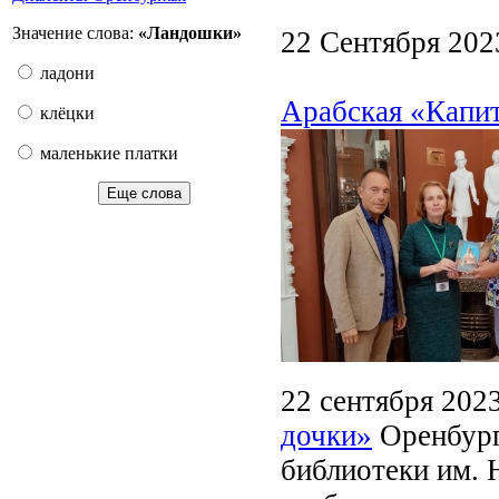
Значение слова:
«Ландошки»
22 Сентября 202
ладони
Арабская «Капит
клёцки
маленькие платки
Еще слова
22 сентября 202
дочки»
Оренбург
библиотеки им. 