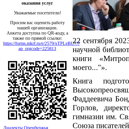
оказания услуг
Уважаемые посетители!
Просим вас оценить работу
нашей организации.
Анкета доступна по QR-коду, а
также по прямой ссылке:
22 сентября 202
https://forms.mkrf.ru/e/2579/xTPLeBU7/?
научной библиот
ap_orgcode=225813
книги «Митроп
моего..."».
Книга подго
Высокопреосв
Фаддеевича Бонд
Горлов, директ
гимназии им. Св
Союза писателей
Диалекты Оренбуржья