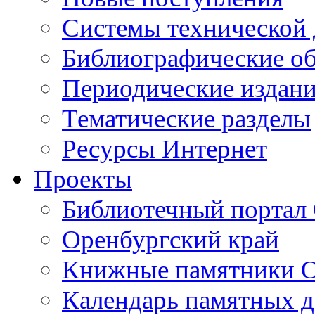
Cистемы технической
Библиографические о
Периодические издан
Тематические разделы
Ресурсы Интернет
Проекты
Библиотечный портал 
Оренбургский край
Книжные памятники О
Календарь памятных д