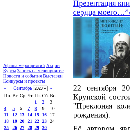
Презентация кни
сердца моего…”
Афиша мероприятий
Акции
Курсы
Запись на мероприятие
Новости и события
Выставки
Конкурсы и проекты
22 сентября 2
«
Сентябрь
»
Крупской состо
Пн.
Вт.
Ср.
Чт.
Пт.
Сб.
Вс.
1
2
3
"Преклоняя кол
4
5
6
7
8
9
10
рождения).
11
12
13
14
15
16
17
18
19
20
21
22
23
24
Её автором явл
25
26
27
28
29
30