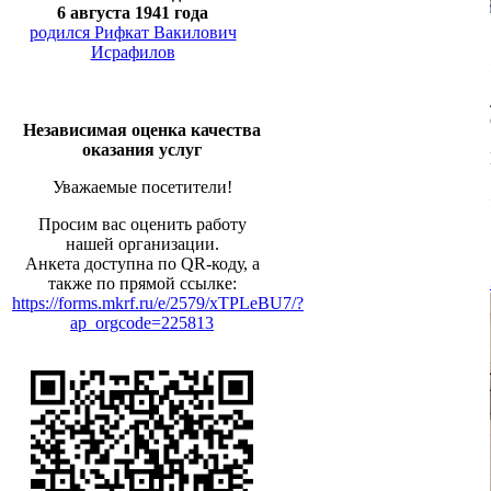
6 августа 1941 года
родился Рифкат Вакилович
Исрафилов
Независимая оценка качества
оказания услуг
Уважаемые посетители!
Просим вас оценить работу
нашей организации.
Анкета доступна по QR-коду, а
также по прямой ссылке:
https://forms.mkrf.ru/e/2579/xTPLeBU7/?
ap_orgcode=225813