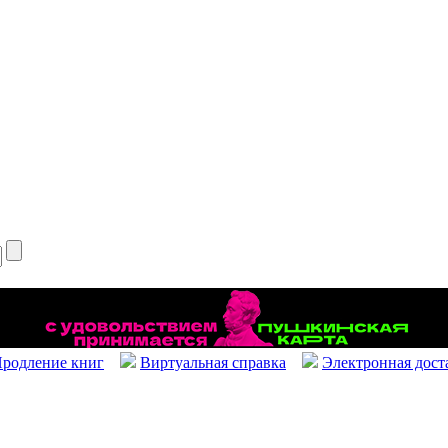
родление книг
Виртуальная справка
Электронная дост