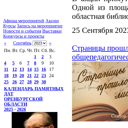
Одной из площа
областная библио
Афиша мероприятий
Акции
Курсы
Запись на мероприятие
25 Сентября 202
Новости и события
Выставки
Конкурсы и проекты
«
Сентябрь
»
Страницы прошло
Пн.
Вт.
Ср.
Чт.
Пт.
Сб.
Вс.
общепедагогиче
1
2
3
4
5
6
7
8
9
10
11
12
13
14
15
16
17
18
19
20
21
22
23
24
25
26
27
28
29
30
КАЛЕНДАРЬ ПАМЯТНЫХ
ДАТ
ОРЕНБУРГСКОЙ
ОБЛАСТИ
2025
·
2026