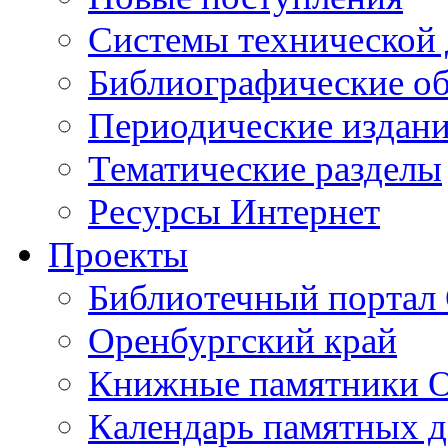
Cистемы технической
Библиографические о
Периодические издан
Тематические разделы
Ресурсы Интернет
Проекты
Библиотечный портал 
Оренбургский край
Книжные памятники О
Календарь памятных д