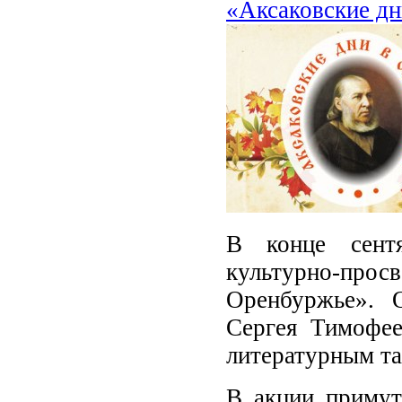
«Аксаковские дн
В конце сентя
культурно-про
Оренбуржье». 
Сергея Тимофее
литературным та
В акции примут