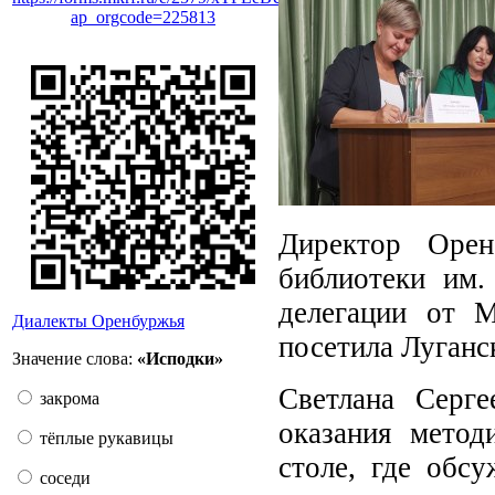
ap_orgcode=225813
Директор Орен
библиотеки им.
делегации от М
Диалекты Оренбуржья
посетила Луган
Значение слова:
«Исподки»
Светлана Серге
закрома
оказания метод
тёплые рукавицы
столе, где обс
соседи