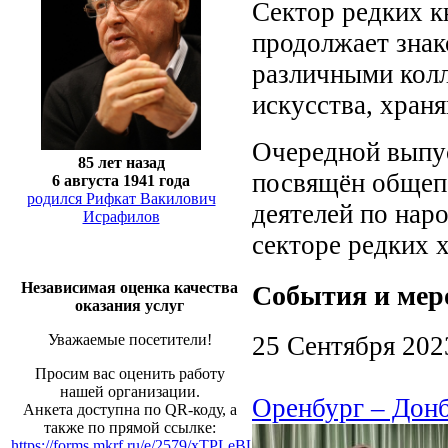
Сектор редких к
продолжает знак
различными кол
искусства, хран
Очередной выпу
85 лет назад
посвящён общепе
6 августа 1941 года
родился Рифкат Вакилович
деятелей по нар
Исрафилов
секторе редких 
Независимая оценка качества
События и мер
оказания услуг
25 Сентября 202
Уважаемые посетители!
Просим вас оценить работу
нашей организации.
Оренбург – Дон
Анкета доступна по QR-коду, а
также по прямой ссылке:
https://forms.mkrf.ru/e/2579/xTPLeBU7/?