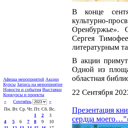
В конце сентя
культурно-про
Оренбуржье». 
Сергея Тимофее
литературным та
В акции примут
Одной из площа
областная библио
Афиша мероприятий
Акции
Курсы
Запись на мероприятие
Новости и события
Выставки
22 Сентября 202
Конкурсы и проекты
«
Сентябрь
»
Презентация кни
Пн.
Вт.
Ср.
Чт.
Пт.
Сб.
Вс.
1
2
3
сердца моего…”
4
5
6
7
8
9
10
11
12
13
14
15
16
17