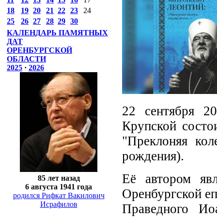
18
19
20
21
22
23
24
25
26
27
28
29
30
КАЛЕНДАРЬ ПАМЯТНЫХ
ДАТ
ОРЕНБУРГСКОЙ
ОБЛАСТИ
2025
·
2026
22 сентября 2
Крупской состо
"Преклоняя кол
рождения).
Её автором явл
85 лет назад
6 августа 1941 года
Оренбургской еп
родился Рифкат Вакилович
Исрафилов
Праведного Ио