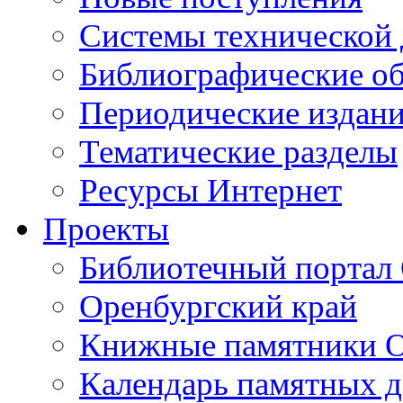
Cистемы технической
Библиографические о
Периодические издан
Тематические разделы
Ресурсы Интернет
Проекты
Библиотечный портал 
Оренбургский край
Книжные памятники О
Календарь памятных д