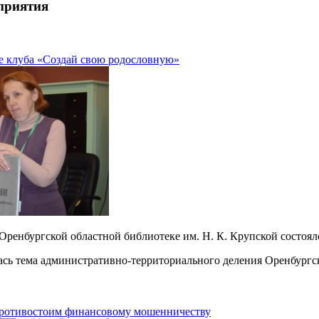
приятия
е клуба «Создай свою родословную»
в Оренбургской областной библиотеке им. Н. К. Крупской состоя
ась тема административно-территориального деления Оренбургс
 противостоим финансовому мошенничеству