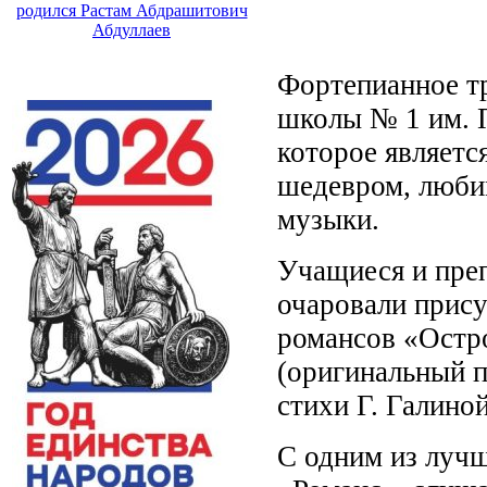
родился Растам Абдрашитович
Абдуллаев
Фортепианное т
школы № 1 им. П
которое являет
шедевром, люби
музыки.
Учащиеся и пре
очаровали прис
романсов «Остро
(оригинальный п
стихи Г. Галиной
С одним из луч