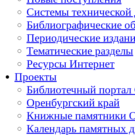
Cистемы технической
Библиографические о
Периодические издан
Тематические разделы
Ресурсы Интернет
Проекты
Библиотечный портал 
Оренбургский край
Книжные памятники О
Календарь памятных д