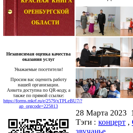
Независимая оценка качества
оказания услуг
Уважаемые посетители!
Просим вас оценить работу
нашей организации.
Анкета доступна по QR-коду, а
также по прямой ссылке:
https://forms.mkrf.ru/e/2579/xTPLeBU7/?
ap_orgcode=225813
28 Марта 2023
Тэги :
концерт
,
звучанье