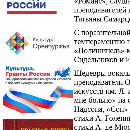
«Романс», слуш
преподавателей 
Татьяны Самарц
С поразительной
темпераментно 
«Полишинель» м
Сидельников и 
Шедевры вокаль
преподаватели О
искусств им. Л.
мне больно» на с
Надсона, «Сон» 
стихи А. Голени
стихи А. де М