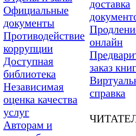
доставка
Официальные
документ
документы
Продлени
Противодействие
онлайн
коррупции
Предвари
Доступная
заказ кни
библиотека
Виртуаль
Независимая
справка
оценка качества
услуг
ЧИТАТЕ
Авторам и