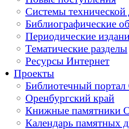
Cистемы технической
Библиографические о
Периодические издан
Тематические разделы
Ресурсы Интернет
Проекты
Библиотечный портал 
Оренбургский край
Книжные памятники О
Календарь памятных д