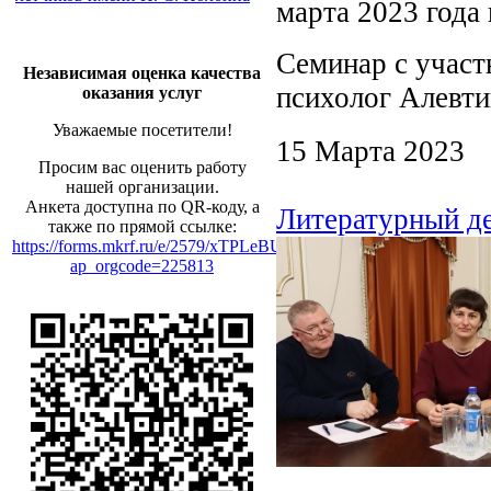
марта 2023 года 
Семинар с учас
Независимая оценка качества
психолог Алевти
оказания услуг
Уважаемые посетители!
15 Марта 2023
Просим вас оценить работу
нашей организации.
Анкета доступна по QR-коду, а
Литературный де
также по прямой ссылке:
https://forms.mkrf.ru/e/2579/xTPLeBU7/?
ap_orgcode=225813