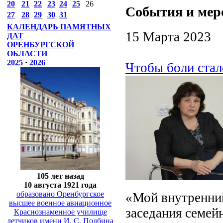
20
21
22
23
24
25
26
События и мер
27
28
29
30
31
КАЛЕНДАРЬ ПАМЯТНЫХ
15 Марта 2023
ДАТ
ОРЕНБУРГСКОЙ
ОБЛАСТИ
2025
·
2026
Чтобы боли ста
105 лет назад
10 августа 1921 года
образовано Оренбургское
«Мой внутренний
высшее военное авиационное
заседания семей
Краснознаменное училище
летчиков имени И. С. Полбина