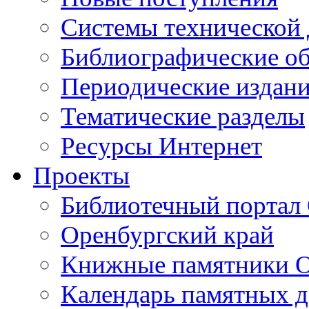
Cистемы технической
Библиографические о
Периодические издан
Тематические разделы
Ресурсы Интернет
Проекты
Библиотечный портал 
Оренбургский край
Книжные памятники О
Календарь памятных д