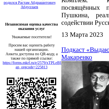
родился Растам Абдрашитович
посвящённых 
Абдуллаев
Пушкина, реа
содействии Русс
Независимая оценка качества
оказания услуг
13 Марта 2023
Уважаемые посетители!
Просим вас оценить работу
Подкаст «Выдаю
нашей организации.
Анкета доступна по QR-коду, а
Макаренко
также по прямой ссылке:
https://forms.mkrf.ru/e/2579/xTPLeBU7/?
ap_orgcode=225813