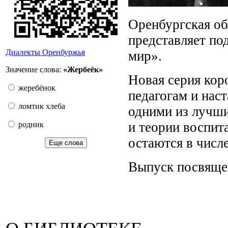
Оренбургская об
представляет по
Диалекты Оренбуржья
мир».
Значение слова:
«Жербеёк»
Новая серия ко
жеребёнок
педагогам и нас
ломтик хлеба
одними из лучши
и теории воспит
родник
остаются в числ
Еще слова
Выпуск посвящ