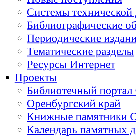
Cистемы технической
Библиографические о
Периодические издан
Тематические разделы
Ресурсы Интернет
Проекты
Библиотечный портал 
Оренбургский край
Книжные памятники О
Календарь памятных д