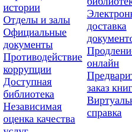
библиоте
истории
Электрон
Отделы и залы
доставка
Официальные
документ
документы
Продлени
Противодействие
онлайн
коррупции
Предвари
Доступная
заказ кни
библиотека
Виртуаль
Независимая
справка
оценка качества
услуг