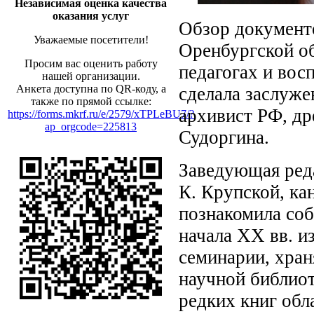
Независимая оценка качества
оказания услуг
Обзор документ
Уважаемые посетители!
Оренбургской об
Просим вас оценить работу
педагогах и вос
нашей организации.
Анкета доступна по QR-коду, а
сделала заслуж
также по прямой ссылке:
архивист РФ, др
https://forms.mkrf.ru/e/2579/xTPLeBU7/?
ap_orgcode=225813
Судоргина.
Заведующая ред
К. Крупской, ка
познакомила соб
начала XX вв. и
семинарии, хран
научной библиот
редких книг обл