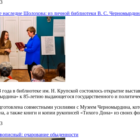
23
е наследие Шолохова: из личной библиотеки В. С. Черномырдин
3 года в библиотеке им. Н. Крупской состоялось открытие выст
мырдина» к 85-летию выдающегося государственного и политиче
дготовлена совместными усилиями с Музеем Черномырдина, ко
, а также книги и копии рукописей «Тихого Дона» из своих фо
23
вописный: очарование обыденности