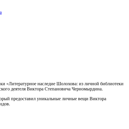
а
авки «Литературное наследие Шолохова: из личной библиотеки
ского деятеля Виктора Степановича Черномырдина.
торый предоставил уникальные личные вещи Виктора
ндов.