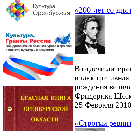
«200-лет со дн
В отделе литера
иллюстративная 
рождения велича
Фридерика Шоп
25 Февраля 201
«Строгий ревнит