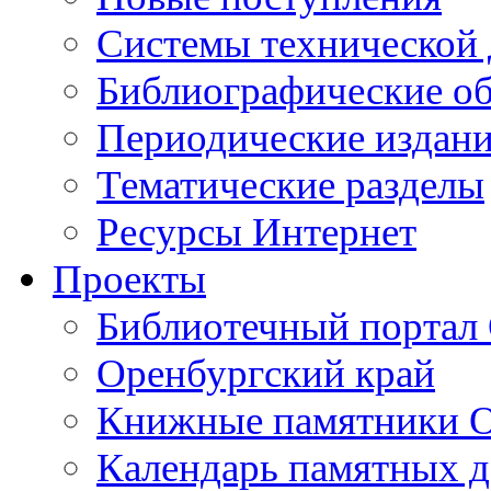
Cистемы технической
Библиографические о
Периодические издан
Тематические разделы
Ресурсы Интернет
Проекты
Библиотечный портал 
Оренбургский край
Книжные памятники О
Календарь памятных д