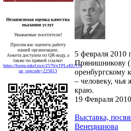
Независимая оценка качества
оказания услуг
Уважаемые посетители!
Просим вас оценить работу
нашей организации.
5 февраля 2010 
Анкета доступна по QR-коду, а
также по прямой ссылке:
Прянишникову (5
https://forms.mkrf.ru/e/2579/xTPLeBU7/?
оренбургскому к
ap_orgcode=225813
– человеку, чья
краю.
19 Февраля 201
Выставка, посвя
Венецианова