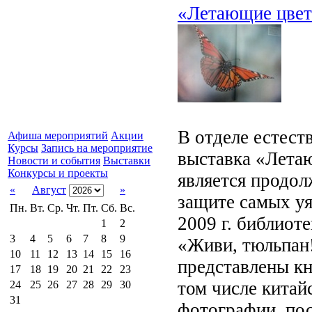
«Летающие цве
В отделе естест
Афиша мероприятий
Акции
Курсы
Запись на мероприятие
выставка «Лета
Новости и события
Выставки
Конкурсы и проекты
является продол
«
Август
»
защите самых у
Пн.
Вт.
Ср.
Чт.
Пт.
Сб.
Вс.
2009 г. библиот
1
2
3
4
5
6
7
8
9
«Живи, тюльпан
10
11
12
13
14
15
16
представлены кн
17
18
19
20
21
22
23
том числе китай
24
25
26
27
28
29
30
31
фотографии, пос