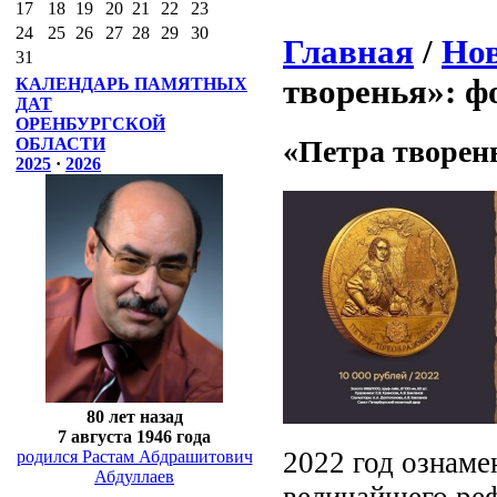
17
18
19
20
21
22
23
24
25
26
27
28
29
30
Главная
/
Нов
31
творенья»: ф
КАЛЕНДАРЬ ПАМЯТНЫХ
ДАТ
ОРЕНБУРГСКОЙ
«Петра творен
ОБЛАСТИ
2025
·
2026
80 лет назад
7 августа 1946 года
2022 год ознаме
родился Растам Абдрашитович
Абдуллаев
величайшего ре