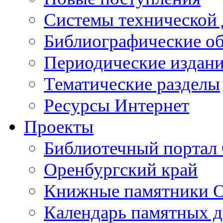
Cистемы технической
Библиографические о
Периодические издан
Тематические разделы
Ресурсы Интернет
Проекты
Библиотечный портал 
Оренбургский край
Книжные памятники О
Календарь памятных д