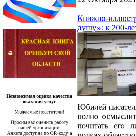
Книжно-иллюстр
душу»: к 200-ле
Независимая оценка качества
оказания услуг
Юбилей писателя
Уважаемые посетители!
полно осмыслит
Просим вас оценить работу
почитать его л
нашей организации.
полках областно
Анкета доступна по QR-коду, а