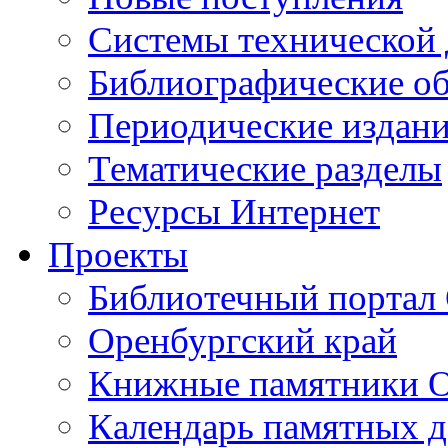
Cистемы технической
Библиографические о
Периодические издан
Тематические разделы
Ресурсы Интернет
Проекты
Библиотечный портал 
Оренбургский край
Книжные памятники О
Календарь памятных д