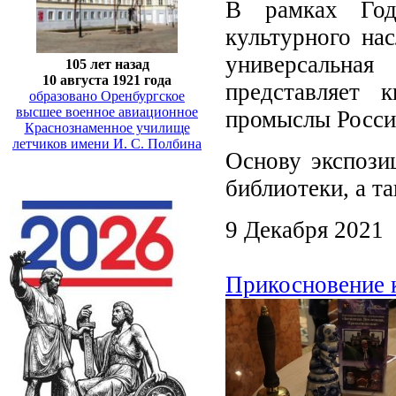
В рамках Года
культурного на
универсальная
105 лет назад
10 августа 1921 года
представляет 
образовано Оренбургское
высшее военное авиационное
промыслы Росси
Краснознаменное училище
летчиков имени И. С. Полбина
Основу экспози
библиотеки, а т
9 Декабря 2021
Прикосновение 