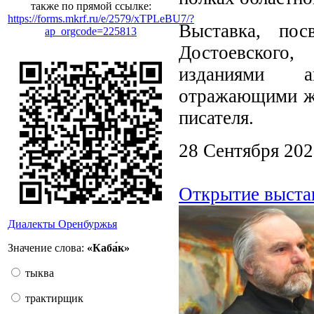
также по прямой ссылке:
https://forms.mkrf.ru/e/2579/xTPLeBU7/?
Выставка, по
ap_orgcode=225813
Достоевского
изданиями ав
отражающими жи
писателя.
28 Сентября 20
Открытие выста
Диалекты Оренбуржья
Значение слова:
«Каба́к»
тыква
трактирщик