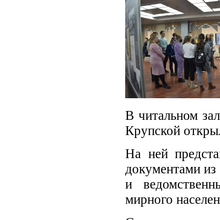
В читальном зал
Крупской открыл
На ней предст
документами из
и ведомственн
мирного населе