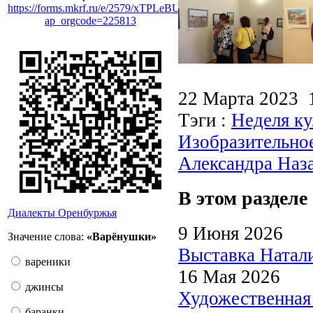
https://forms.mkrf.ru/e/2579/xTPLeBU7/?
ap_orgcode=225813
22 Марта 2023
Тэги :
Неделя ку
Изобразительно
Александра Наз
В этом разделе
Диалекты Оренбуржья
9 Июня 2026
Значение слова:
«Варёнушки»
Выставка Натали
вареники
16 Мая 2026
джинсы
Художественная 
баранки