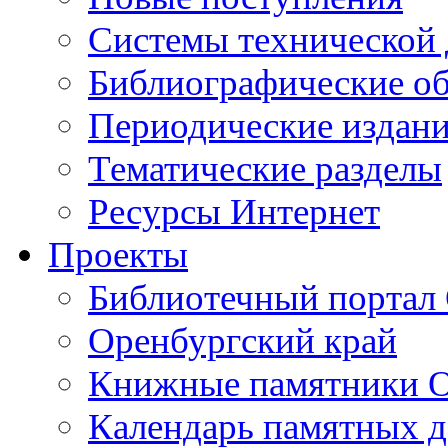
Cистемы технической
Библиографические о
Периодические издан
Тематические разделы
Ресурсы Интернет
Проекты
Библиотечный портал 
Оренбургский край
Книжные памятники О
Календарь памятных д