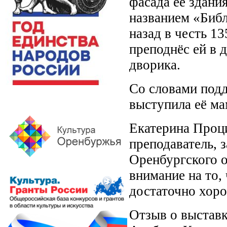
фасада её здани
названием «Библ
назад в честь 1
преподнёс ей в 
дворика.
Со словами под
выступила её ма
Екатерина Проци
преподаватель,
Оренбургского о
внимание на то,
достаточно хор
Отзыв о выставк