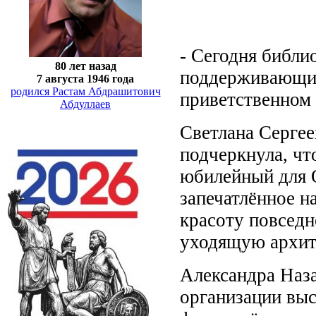
- Сегодня библи
80 лет назад
поддерживающих
7 августа 1946 года
родился Растам Абдрашитович
приветственном 
Абдуллаев
Светлана Сергее
подчеркнула, чт
юбилейный для О
запечатлённое н
красоту повседн
уходящую архите
Александра Наза
организации выс