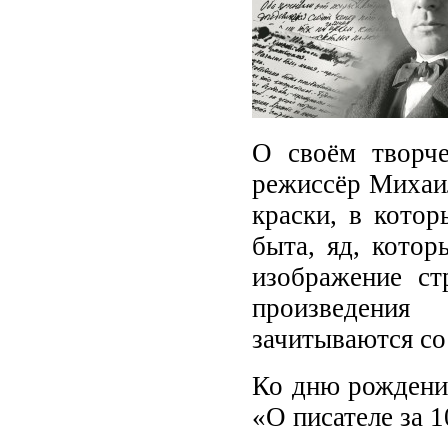
О своём творчес
режиссёр Михаил
краски, в кото
быта, яд, котор
изображение с
произведения
зачитываются со
Ко дню рождени
«О писателе за 1