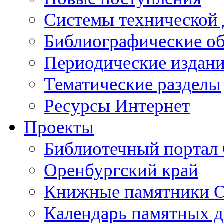
Cистемы технической
Библиографические о
Периодические издан
Тематические разделы
Ресурсы Интернет
Проекты
Библиотечный портал 
Оренбургский край
Книжные памятники О
Календарь памятных д