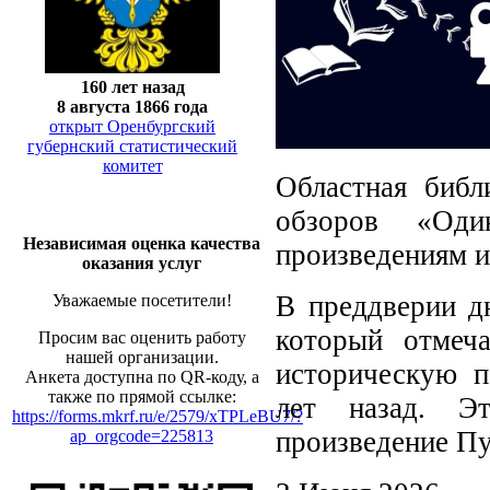
160 лет назад
8 августа 1866 года
открыт Оренбургский
губернский статистический
комитет
Областная библ
обзоров «Оди
Независимая оценка качества
произведениям и
оказания услуг
В преддверии д
Уважаемые посетители!
который отмеч
Просим вас оценить работу
нашей организации.
историческую п
Анкета доступна по QR-коду, а
также по прямой ссылке:
лет назад. Эт
https://forms.mkrf.ru/e/2579/xTPLeBU7/?
произведение Пу
ap_orgcode=225813