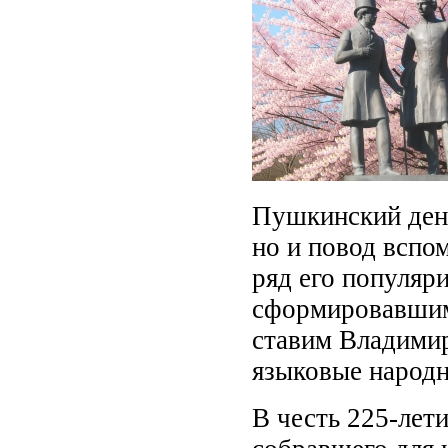
Пушкинский день
но и повод вспом
ряд его популяр
сформировавшим
ставим Владимир
языковые народн
В честь 225-лети