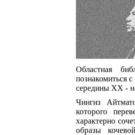
Областная би
познакомиться с
середины XX - н
Чингиз Айтмат
которого пере
характерно соче
образы кочево