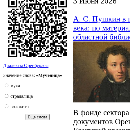
3 Июня 2026
А. С. Пушкин в 
века: по матери
областной библи
Диалекты Оренбуржья
Значение слова:
«Мучени́ца»
мука
страдалица
волокита
В фонде сектора
Еще слова
документов Орен