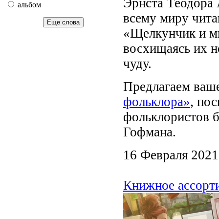
Эрнста Теодора 
альбом
всему миру чита
Еще слова
«Щелкунчик и м
восхищаясь их н
чуду.
Предлагаем ва
фольклора»
, по
фольклористов б
Гофмана.
16 Февраля 2021
Книжное ассорти