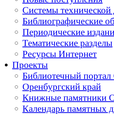
Cистемы технической
Библиографические о
Периодические издан
Тематические разделы
Ресурсы Интернет
Проекты
Библиотечный портал 
Оренбургский край
Книжные памятники О
Календарь памятных д