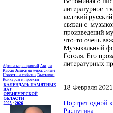
Вспоминая о пис
литературное тв
великий русский
связан с музыко
произведений му
что-то очень важ
Музыкальный фон
Гоголя. Его проз
литературных пр
Афиша мероприятий
Акции
Курсы
Запись на мероприятие
Новости и события
Выставки
Конкурсы и проекты
КАЛЕНДАРЬ ПАМЯТНЫХ
18 Февраля 2021
ДАТ
ОРЕНБУРГСКОЙ
ОБЛАСТИ
Портрет одной к
2025
·
2026
Распутина