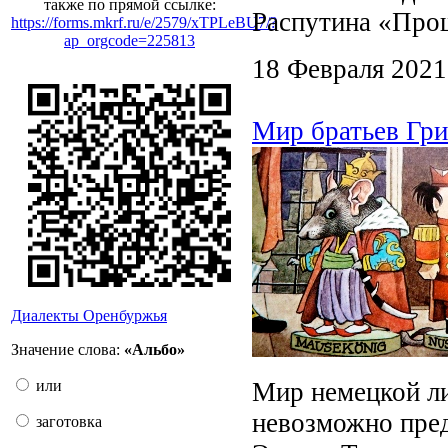
также по прямой ссылке:
Распутина «Про
https://forms.mkrf.ru/e/2579/xTPLeBU7/?
ap_orgcode=225813
18 Февраля 2021
Мир братьев Гр
Диалекты Оренбуржья
Значение слова:
«Альбо»
Мир немецкой ли
или
невозможно пред
заготовка