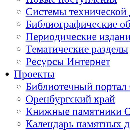
Cистемы технической
Библиографические о
Периодические издан
Тематические разделы
Ресурсы Интернет
Проекты
Библиотечный портал 
Оренбургский край
Книжные памятники О
Календарь памятных д