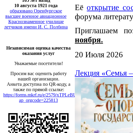
105 лет назад
10 августа 1921 года
Её
открытие со
образовано Оренбургское
форума литерату
высшее военное авиационное
Краснознаменное училище
летчиков имени И. С. Полбина
Приглашаем по
ноября.
Независимая оценка качества
20 Июля 2026
оказания услуг
Уважаемые посетители!
Лекция «Семья –
Просим вас оценить работу
нашей организации.
Анкета доступна по QR-коду, а
также по прямой ссылке:
https://forms.mkrf.ru/e/2579/xTPLeBU7/?
ap_orgcode=225813