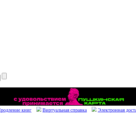
родление книг
Виртуальная справка
Электронная дост