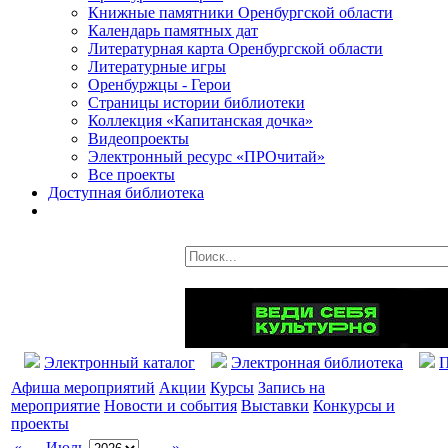
Книжные памятники Оренбургской области
Календарь памятных дат
Литературная карта Оренбургской области
Литературные игры
Оренбуржцы - Герои
Страницы истории библиотеки
Коллекция «Капитанская дочка»
Видеопроекты
Электронный ресурс «ПРОчитай»
Все проекты
Доступная библиотека
Электронный каталог
Электронная библиотека
П
Афиша мероприятий
Акции
Курсы
Запись на
мероприятие
Новости и события
Выставки
Конкурсы и
проекты
«
Июль
»