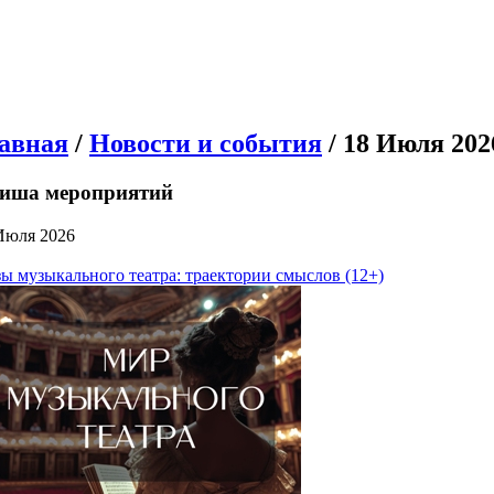
авная
/
Новости и события
/ 18 Июля 202
иша мероприятий
Июля 2026
ы музыкального театра: траектории смыслов (12+)