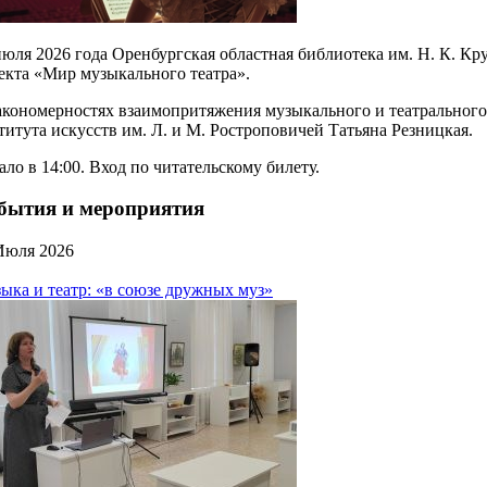
июля 2026 года Оренбургская областная библиотека им. Н. К. К
екта «Мир музыкального театра».
акономерностях взаимопритяжения музыкального и театрального
титута искусств им. Л. и М. Ростроповичей Татьяна Резницкая.
ало в 14:00. Вход по читательскому билету.
бытия и мероприятия
Июля 2026
ыка и театр: «в союзе дружных муз»