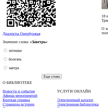
18 
Тра
О з
теа
Диалекты Оренбуржья
Значение слова:
«За́ветрь»
затишье
болезнь
завтра
Еще слова
О БИБЛИОТЕКЕ
Новости и события
УСЛУГИ ОНЛАЙН
Афиша мероприятий
Краткая справка
Электронный каталог
Страницы истории
Электронная библиотека