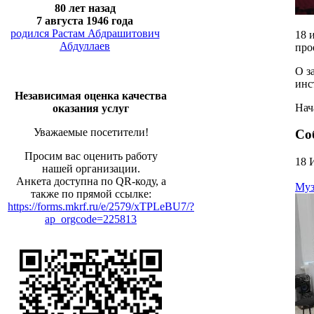
80 лет назад
7 августа 1946 года
родился Растам Абдрашитович
18 
Абдуллаев
про
О з
инс
Независимая оценка качества
Нач
оказания услуг
Уважаемые посетители!
Со
Просим вас оценить работу
18 
нашей организации.
Анкета доступна по QR-коду, а
Муз
также по прямой ссылке:
https://forms.mkrf.ru/e/2579/xTPLeBU7/?
ap_orgcode=225813